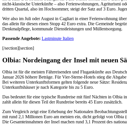
nicht-klassische Unterkünfte – also Ferienwohnungen, Agriturismi ode
dritten Quartal, also im Hochsommer, steigt der Satz auf 3 Euro. Jug
Wer also im Juli oder August in Cagliari in einer Ferienwohnung übe
das allein für diesen einen Stopp 42 Euro extra. Die Gemeinde beg
Denkmalpflege, kommunale Dienstleistungen und Müllentsorgung.
Passende Angebote:
Lastminute Italien
[/section][section]
Olbia: Nordeingang der Insel mit neuen S
Olbia ist für die meisten Fährreisenden und Flugankünfte aus Deutsch
Januar 2026 höhere Beträge. Für Vier-Sterne-Hotels stieg die Abgabe
Bei weiteren Unterkunftsformen gelten folgende neue Sätze: Residen
Unterkunftshäuser je nach Kategorie bis zu 5 Euro.
Das bedeutet für eine typische Rundreise mit fünf Nächten in Olbia i
zahlt allein für diesen Teil der Rundreise bereits 45 Euro zusätzlich.
Zum Vergleich zeigt eine Erhebung der Nationalen Beobachtungsstel
mit rund 2,1 Millionen Euro am meisten ein, dicht gefolgt von Olbia 
Die Gesamteinnahmen der Insel machen rund 3,1 Prozent des national