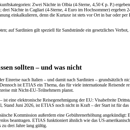
kunftskategorien: Zwei Nächte in Olbia (4-Sterne, 4,50 € p. P.) ergeb
; drei Nächte in Cagliari (4-Sterne, 4 Euro im Hochsommer) ergeben 2
nung einkalkulieren, denn die Kurtaxe ist stets vor Ort in bar oder per
ten; auf Sardinien gilt speziell für Sandstrände ein gesetzliches Verb
en sollten – und was nicht
der Einreise nach Italien – und damit nach Sardinien – grundsätzlich 
noch ist ETIAS ein Thema, das für viele internationale Reisende rel
nreise mit Nicht-EU-Teilnehmern planst.
 ist eine elektronische Reisegenehmigung der EU: Visabefreite Dritts
 Stand Juni 2026, ist ETIAS noch nicht in Kraft – der Start ist für das
opäische Kommission außerdem eine Gebührenerhöhung angekündigt: ETI
enlos beantragen. ETIAS funktioniert ähnlich wie das US-amerikanisc
zu drei Jahre lang gültig.