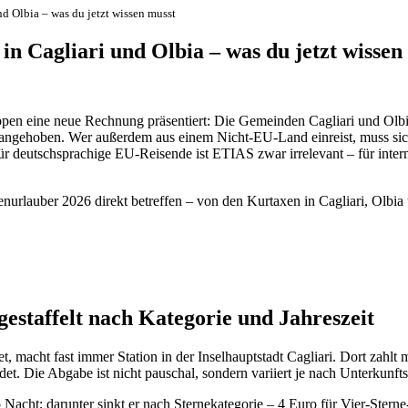
d Olbia – was du jetzt wissen musst
n Cagliari und Olbia – was du jetzt wissen
en eine neue Rechnung präsentiert: Die Gemeinden Cagliari und Olbia
 angehoben. Wer außerdem aus einem Nicht-EU-Land einreist, muss sic
r deutschsprachige EU-Reisende ist ETIAS zwar irrelevant – für inter
ienurlauber 2026 direkt betreffen – von den Kurtaxen in Cagliari, Olbi
gestaffelt nach Kategorie und Jahreszeit
, macht fast immer Station in der Inselhauptstadt Cagliari. Dort zahlt
. Die Abgabe ist nicht pauschal, sondern variiert je nach Unterkunftsa
o Nacht; darunter sinkt er nach Sternekategorie – 4 Euro für Vier-Stern