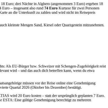
en 18 Euro; drei Nächte in Alghero (angenommen 3 Euro) ergeben 18
4 Euro – insgesamt also rund
74 Euro
Kurtaxe für zwei Personen
 Karte an die Unterkunft zu zahlen und wird nicht im Reisepreis
ot, auch kleinste Mengen Sand, Kiesel oder Quarzgestein mitzunehmen.
nichts: Als EU-Bürger bzw. Schweizer mit Schengen-Zugehörigkeit reist
evant wird – und das auch dich betreffen kann, wenn du etwa
taatsangehörige müssen vor der Reise online eine Genehmigung
 vierte Quartal 2026 (Oktober bis Dezember) bestätigt.
AS wird 20 Euro kosten – statt der ursprünglich geplanten 7 Euro.
he ESTA: Eine gültige Genehmigung berechtigt zu mehreren