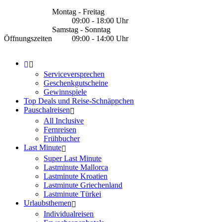
Montag - Freitag
09:00 - 18:00 Uhr
Samstag - Sonntag
Öffnungszeiten
09:00 - 14:00 Uhr
Serviceversprechen
Geschenkgutscheine
Gewinnspiele
Top Deals und Reise-Schnäppchen
Pauschalreisen
All Inclusive
Fernreisen
Frühbucher
Last Minute
Super Last Minute
Lastminute Mallorca
Lastminute Kroatien
Lastminute Griechenland
Lastminute Türkei
Urlaubsthemen
Individualreisen