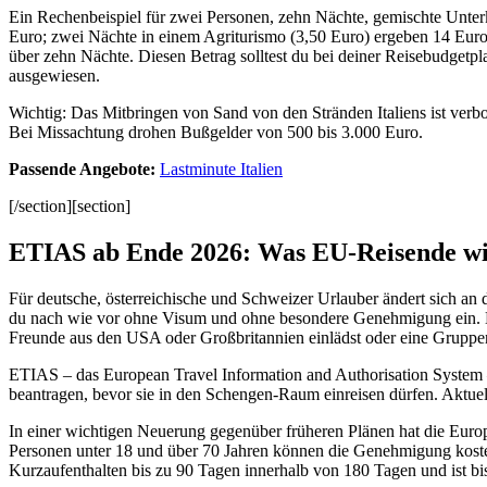
Ein Rechenbeispiel für zwei Personen, zehn Nächte, gemischte Unter
Euro; zwei Nächte in einem Agriturismo (3,50 Euro) ergeben 14 Euro
über zehn Nächte. Diesen Betrag solltest du bei deiner Reisebudgetpla
ausgewiesen.
Wichtig: Das Mitbringen von Sand von den Stränden Italiens ist verbo
Bei Missachtung drohen Bußgelder von 500 bis 3.000 Euro.
Passende Angebote:
Lastminute Italien
[/section][section]
ETIAS ab Ende 2026: Was EU-Reisende wiss
Für deutsche, österreichische und Schweizer Urlauber ändert sich an 
du nach wie vor ohne Visum und ohne besondere Genehmigung ein. Den
Freunde aus den USA oder Großbritannien einlädst oder eine Gruppe
ETIAS – das European Travel Information and Authorisation System –
beantragen, bevor sie in den Schengen-Raum einreisen dürfen. Aktuell,
In einer wichtigen Neuerung gegenüber früheren Plänen hat die Eur
Personen unter 18 und über 70 Jahren können die Genehmigung kost
Kurzaufenthalten bis zu 90 Tagen innerhalb von 180 Tagen und ist bis 