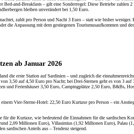
r Bed-and-Breakfasts – gilt eine Sonderregel: Diese Betriebe zahlen 2 
endherbergen bleiben unverändert bei 1,50 Euro.
rnachtet, zahlt pro Person und Nacht 3 Euro – statt wie bisher weniger
ründet die Anpassung mit dem gestiegenen Tourismusaufkommen und de
ätzen ab Januar 2026
land die erste Station auf Sardinien – und zugleich die einnahmenreich
 von 3,50 auf 4,50 Euro pro Nacht; bei Drei-Sternen geht es von 3 auf
zen und Ferienhäuser 3,50 Euro, Campingplätze 2,50 Euro, B&Bs, Host
n einem Vier-Sterne-Hotel: 22,50 Euro Kurtaxe pro Person – ein Anstie
le für die Kurtaxe, wie bedeutend die Einnahmen für die sardischen
(rund 2,09 Millionen Euro), Villasimius (1,92 Millionen Euro), Palau (
en sardischen Anteils aus – Tendenz steigend.