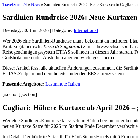
TravelScout24
»
News
» Sardinien-Rundreise 2026: Neue Kurtaxen in Cagliari un
Sardinien-Rundreise 2026: Neue Kurtaxen i
Dienstag, 30. Juni 2026 | Kategorie:
International
Wer 2026 eine Sardinien-Rundreise plant, bekommt an mehreren Etapp
Kurtaxe (italienisch:
Tassa di Soggiorno
) zum Jahreswechsel spürbar
Reisegenehmigungssystem ETIAS soll noch in diesem Jahr starten. Fü
Großbritannien oder Australien aber ein wichtiges Thema.
Dieser Artikel fasst alle aktuellen Änderungen zusammen, die Sardin
ETIAS-Zeitplan und dem bereits laufenden EES-Grenzsystem.
Passende Angebote:
Lastminute Italien
[/section][section]
Cagliari: Höhere Kurtaxe ab April 2026 – 
Wer eine Sardinien-Rundreise klassisch im Süden beginnt oder beendet
neuen Kurtaxe-Sätze für 2026 im Stadtrat Ende Dezember verabschiedet
Im Detail: Der höchste Satz gilt für Fünf-Sterne-Hotels mit 5 Euro pr