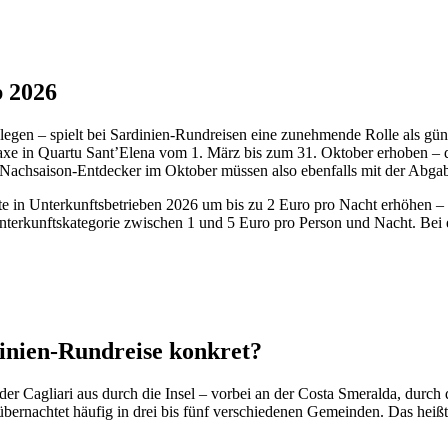
b 2026
egen – spielt bei Sardinien-Rundreisen eine zunehmende Rolle als günst
 in Quartu Sant’Elena vom 1. März bis zum 31. Oktober erhoben – das Z
 Nachsaison-Entdecker im Oktober müssen also ebenfalls mit der Abga
te in Unterkunftsbetrieben 2026 um bis zu 2 Euro pro Nacht erhöhen 
Unterkunftskategorie zwischen 1 und 5 Euro pro Person und Nacht. Bei
inien-Rundreise konkret?
der Cagliari aus durch die Insel – vorbei an der Costa Smeralda, durc
bernachtet häufig in drei bis fünf verschiedenen Gemeinden. Das heißt: