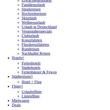
Erwachsenenhotels
Familienurlaub
Singlereisen
Hochzeitsreisen
Skiurlaub
Wellnessurlaub
Urlaub in Deutschland
Veranstalterspecials
Cluburlaub
Kreuzfahrten
Flusskreuzfahrten
Rundreisen
Nachhaltig Reisen
Hotels
Ferienhotels
Städtehotels
Ferienhäuser & Fewos
Städtereisen
Hotel + Flug
Flüge
Urlaubsflüge
Linienflüge
Mietwagen
Deals