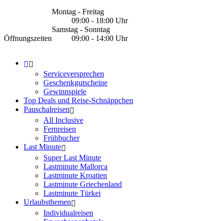
Montag - Freitag
09:00 - 18:00 Uhr
Samstag - Sonntag
Öffnungszeiten
09:00 - 14:00 Uhr
Serviceversprechen
Geschenkgutscheine
Gewinnspiele
Top Deals und Reise-Schnäppchen
Pauschalreisen
All Inclusive
Fernreisen
Frühbucher
Last Minute
Super Last Minute
Lastminute Mallorca
Lastminute Kroatien
Lastminute Griechenland
Lastminute Türkei
Urlaubsthemen
Individualreisen