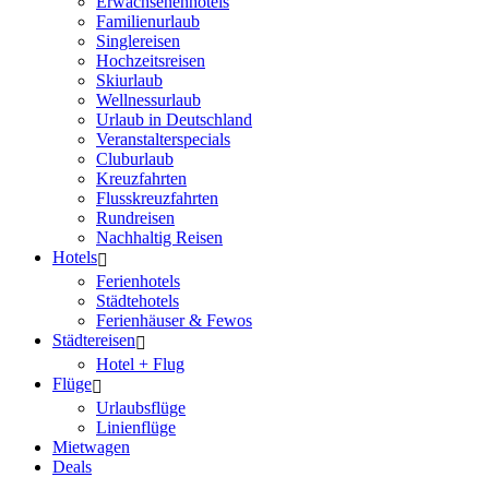
Erwachsenenhotels
Familienurlaub
Singlereisen
Hochzeitsreisen
Skiurlaub
Wellnessurlaub
Urlaub in Deutschland
Veranstalterspecials
Cluburlaub
Kreuzfahrten
Flusskreuzfahrten
Rundreisen
Nachhaltig Reisen
Hotels
Ferienhotels
Städtehotels
Ferienhäuser & Fewos
Städtereisen
Hotel + Flug
Flüge
Urlaubsflüge
Linienflüge
Mietwagen
Deals