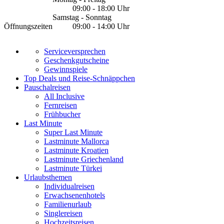
09:00 - 18:00 Uhr
Samstag - Sonntag
Öffnungszeiten
09:00 - 14:00 Uhr
Serviceversprechen
Geschenkgutscheine
Gewinnspiele
Top Deals und Reise-Schnäppchen
Pauschalreisen
All Inclusive
Fernreisen
Frühbucher
Last Minute
Super Last Minute
Lastminute Mallorca
Lastminute Kroatien
Lastminute Griechenland
Lastminute Türkei
Urlaubsthemen
Individualreisen
Erwachsenenhotels
Familienurlaub
Singlereisen
Hochzeitsreisen