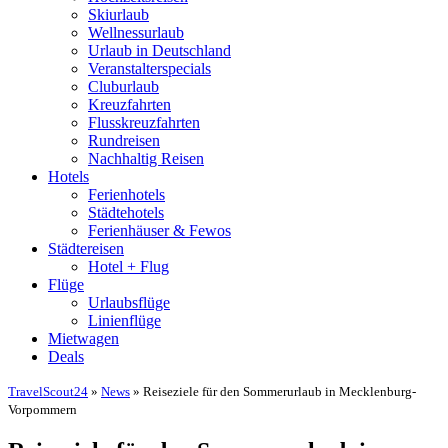
Skiurlaub
Wellnessurlaub
Urlaub in Deutschland
Veranstalterspecials
Cluburlaub
Kreuzfahrten
Flusskreuzfahrten
Rundreisen
Nachhaltig Reisen
Hotels
Ferienhotels
Städtehotels
Ferienhäuser & Fewos
Städtereisen
Hotel + Flug
Flüge
Urlaubsflüge
Linienflüge
Mietwagen
Deals
TravelScout24
»
News
» Reiseziele für den Sommerurlaub in Mecklenburg-
Vorpommern