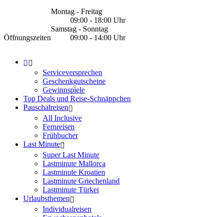
Montag - Freitag
09:00 - 18:00 Uhr
Samstag - Sonntag
Öffnungszeiten
09:00 - 14:00 Uhr
Serviceversprechen
Geschenkgutscheine
Gewinnspiele
Top Deals und Reise-Schnäppchen
Pauschalreisen
All Inclusive
Fernreisen
Frühbucher
Last Minute
Super Last Minute
Lastminute Mallorca
Lastminute Kroatien
Lastminute Griechenland
Lastminute Türkei
Urlaubsthemen
Individualreisen