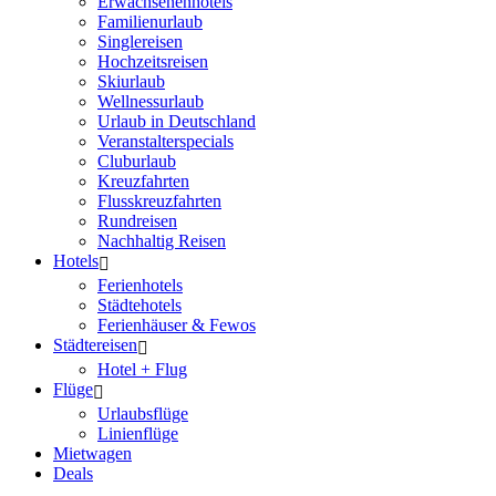
Erwachsenenhotels
Familienurlaub
Singlereisen
Hochzeitsreisen
Skiurlaub
Wellnessurlaub
Urlaub in Deutschland
Veranstalterspecials
Cluburlaub
Kreuzfahrten
Flusskreuzfahrten
Rundreisen
Nachhaltig Reisen
Hotels
Ferienhotels
Städtehotels
Ferienhäuser & Fewos
Städtereisen
Hotel + Flug
Flüge
Urlaubsflüge
Linienflüge
Mietwagen
Deals