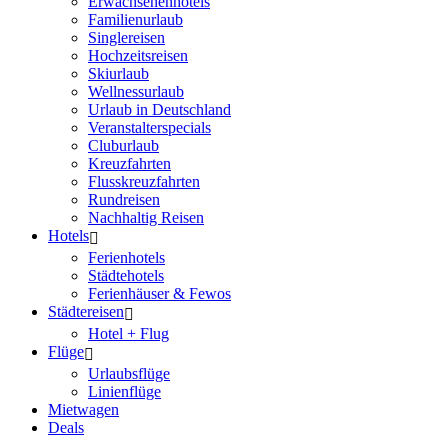
Erwachsenenhotels
Familienurlaub
Singlereisen
Hochzeitsreisen
Skiurlaub
Wellnessurlaub
Urlaub in Deutschland
Veranstalterspecials
Cluburlaub
Kreuzfahrten
Flusskreuzfahrten
Rundreisen
Nachhaltig Reisen
Hotels
Ferienhotels
Städtehotels
Ferienhäuser & Fewos
Städtereisen
Hotel + Flug
Flüge
Urlaubsflüge
Linienflüge
Mietwagen
Deals