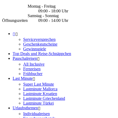
Montag - Freitag
09:00 - 18:00 Uhr
Samstag - Sonntag
Öffnungszeiten
09:00 - 14:00 Uhr
Serviceversprechen
Geschenkgutscheine
Gewinnspiele
Top Deals und Reise-Schnäppchen
Pauschalreisen
All Inclusive
Fernreisen
Frühbucher
Last Minute
Super Last Minute
Lastminute Mallorca
Lastminute Kroatien
Lastminute Griechenland
Lastminute Türkei
Urlaubsthemen
Individualreisen