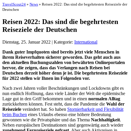
TravelScout24
»
News
» Reisen 2022: Das sind die begehrtesten Reiseziele der
Deutschen
Reisen 2022: Das sind die begehrtesten
Reiseziele der Deutschen
Dienstag, 25. Januar 2022 | Kategorie:
International
Dank guter Impfquoten sind bereits jetzt viele Menschen in
ihrem Reiseverhalten sicherer geworden. Das geht auch aus
den aktuellen Buchungszahlen von bewährten Onlineportalen
hervor, die zeigen, dass das Verlangen nach Reisen bei
Deutschen derzeit höher denn je ist. Die begehrtesten Reiseziele
für 2022 stellen wir Ihnen im Folgenden vor.
Nach zwei Jahren voller Beschränkungen und Lockdowns gibt es
nun endlich Hoffnung, dass viele Länder der Welt die epidemische
Lage gut in den Griff bekommen und in einen
normalen Alltag
zurückkehren können. Fest steht, dass die Pandemie die
Wahl der
Reiseziele
verändert hat. So haben
Stornierbarkeit und Flexibilität
beim Buchen
eines Urlaubs ebenso eine höhere Bedeutung
gewonnen wie die Privatsphäre und das Thema
Nachhaltigkeit
.
Neben europäischen Destinationen sind gegenwärtig auch wieder
zunehmend Fernreiseziele gefragt
. Aber auch Aktivreisen in