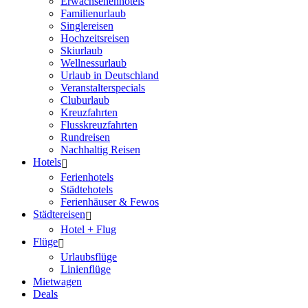
Erwachsenenhotels
Familienurlaub
Singlereisen
Hochzeitsreisen
Skiurlaub
Wellnessurlaub
Urlaub in Deutschland
Veranstalterspecials
Cluburlaub
Kreuzfahrten
Flusskreuzfahrten
Rundreisen
Nachhaltig Reisen
Hotels
Ferienhotels
Städtehotels
Ferienhäuser & Fewos
Städtereisen
Hotel + Flug
Flüge
Urlaubsflüge
Linienflüge
Mietwagen
Deals