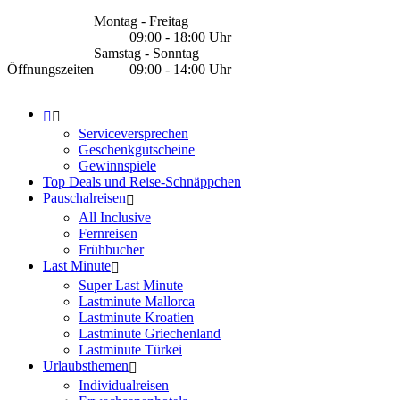
Montag - Freitag
09:00 - 18:00 Uhr
Samstag - Sonntag
Öffnungszeiten
09:00 - 14:00 Uhr
Serviceversprechen
Geschenkgutscheine
Gewinnspiele
Top Deals und Reise-Schnäppchen
Pauschalreisen
All Inclusive
Fernreisen
Frühbucher
Last Minute
Super Last Minute
Lastminute Mallorca
Lastminute Kroatien
Lastminute Griechenland
Lastminute Türkei
Urlaubsthemen
Individualreisen