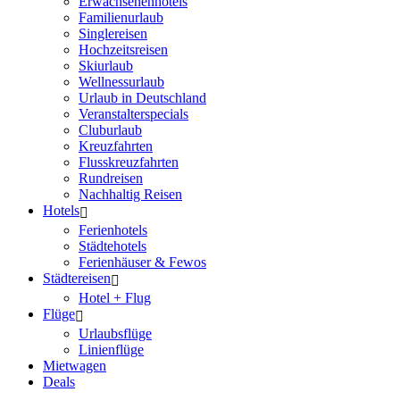
Erwachsenenhotels
Familienurlaub
Singlereisen
Hochzeitsreisen
Skiurlaub
Wellnessurlaub
Urlaub in Deutschland
Veranstalterspecials
Cluburlaub
Kreuzfahrten
Flusskreuzfahrten
Rundreisen
Nachhaltig Reisen
Hotels
Ferienhotels
Städtehotels
Ferienhäuser & Fewos
Städtereisen
Hotel + Flug
Flüge
Urlaubsflüge
Linienflüge
Mietwagen
Deals