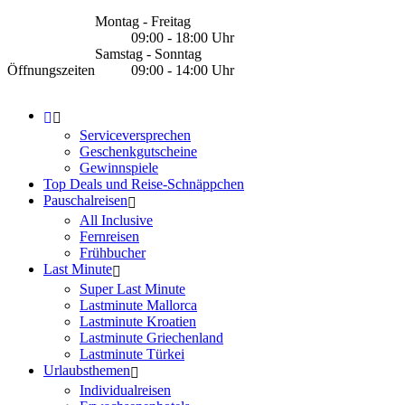
Montag - Freitag
09:00 - 18:00 Uhr
Samstag - Sonntag
Öffnungszeiten
09:00 - 14:00 Uhr
Serviceversprechen
Geschenkgutscheine
Gewinnspiele
Top Deals und Reise-Schnäppchen
Pauschalreisen
All Inclusive
Fernreisen
Frühbucher
Last Minute
Super Last Minute
Lastminute Mallorca
Lastminute Kroatien
Lastminute Griechenland
Lastminute Türkei
Urlaubsthemen
Individualreisen