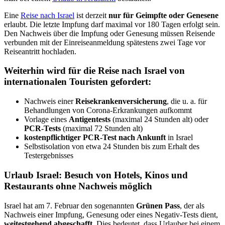
Eine
Reise nach Israel
ist derzeit
nur für Geimpfte oder Genesene
erlaubt. Die letzte Impfung darf maximal vor 180 Tagen erfolgt sein.
Den Nachweis über die Impfung oder Genesung müssen Reisende
verbunden mit der Einreiseanmeldung spätestens zwei Tage vor
Reiseantritt hochladen.
Weiterhin wird für die Reise nach Israel von
internationalen Touristen gefordert:
Nachweis einer
Reisekrankenversicherung
, die u. a. für
Behandlungen von Corona-Erkrankungen aufkommt
Vorlage eines
Antigentests
(maximal 24 Stunden alt) oder
PCR-Tests
(maximal 72 Stunden alt)
kostenpflichtiger PCR-Test nach Ankunft
in Israel
Selbstisolation von etwa 24 Stunden bis zum Erhalt des
Testergebnisses
Urlaub Israel: Besuch von Hotels, Kinos und
Restaurants ohne Nachweis möglich
Israel hat am 7. Februar den sogenannten
Grünen Pass
, der als
Nachweis einer Impfung, Genesung oder eines Negativ-Tests dient,
weitestgehend abgeschafft
. Dies bedeutet, dass Urlauber bei einem