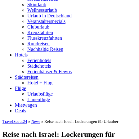
Skiurlaub
Wellnessurlaub
Urlaub in Deutschland
Veranstalterspecials
Cluburlaub
Kreuzfahrten
Flusskreuzfahrten
Rundreisen
Nachhaltig Reisen
Hotels
Ferienhotels
Städtehotels
Ferienhäuser & Fewos
Städtereisen
Hotel + Flug
Flüge
Urlaubsflüge
Linienflüge
Mietwagen
Deals
TravelScout24
»
News
» Reise nach Israel: Lockerungen für Urlauber
Reise nach Israel: Lockerungen für