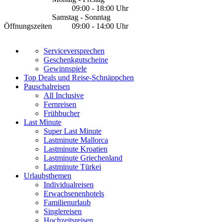
09:00 - 18:00 Uhr
Samstag - Sonntag
Öffnungszeiten
09:00 - 14:00 Uhr
Serviceversprechen
Geschenkgutscheine
Gewinnspiele
Top Deals und Reise-Schnäppchen
Pauschalreisen
All Inclusive
Fernreisen
Frühbucher
Last Minute
Super Last Minute
Lastminute Mallorca
Lastminute Kroatien
Lastminute Griechenland
Lastminute Türkei
Urlaubsthemen
Individualreisen
Erwachsenenhotels
Familienurlaub
Singlereisen
Hochzeitsreisen