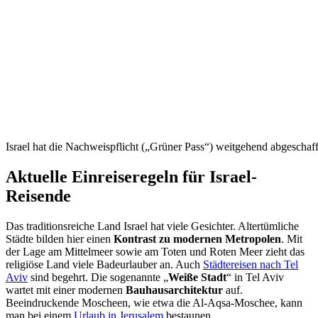
Israel hat die Nachweispflicht („Grüner Pass“) weitgehend abgeschaff
Aktuelle Einreiseregeln für Israel-
Reisende
Das traditionsreiche Land Israel hat viele Gesichter. Altertümliche
Städte bilden hier einen
Kontrast zu modernen Metropolen
. Mit
der Lage am Mittelmeer sowie am Toten und Roten Meer zieht das
religiöse Land viele Badeurlauber an. Auch
Städtereisen nach Tel
Aviv
sind begehrt. Die sogenannte „
Weiße Stadt
“ in Tel Aviv
wartet mit einer modernen
Bauhausarchitektur
auf.
Beeindruckende Moscheen, wie etwa die Al-Aqsa-Moschee, kann
man bei einem
Urlaub in Jerusalem
bestaunen.