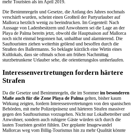
mehr Touristen als im April 2019.
Die Benimmregeln und Gesetze, die Anfang des Jahres nochmals
verschärft wurden, scheint einen Großteil der Partyurlauber auf
Mallorca herzlich wenig zu beeindrucken. Im Gegenteil: Nach
Aussage von Ladenbesitzern und Anwohnern sei die Lage an der
Playa de Palma bereits jetzt, obwohl die Hauptsaison auf Mallorca
noch nicht einmal begonnen hat, unhaltbar und alarmierend. Die
Sauftouristen ziehen weiterhin grölend und besoffen durch die
Straßen des Ballermanns. So beklagte kürzlich eine Wirtin eines
Kultlokals, dass sie oftmals schon am frühen Nachmittag
sturzbetrunkene Urlauber sehe, die orientierungslos umherlaufen.
Interessenvertretungen fordern härtere
Strafen
Da die Gesetze und Benimmregeln, die im Sommer
im besonderen
Maße auch für die Zone Playa de Palma
gelten, bisher kaum
Wirkung zeigten, fordern Interessenvertretungen von den spanischen
Behörden, mit mehr Polizeipräsenz und härteren Strafen massiver
gegen den Sauftourismus vorzugehen. Nicht nur Lokalbetreiber und
Anwohner, sondern auch ruhigere Gäste würden sich durch die
lauten Touristen gestört fühlen. Der geplante Imagewandel
Mallorcas weg vom Billig-Tourismus hin zu mehr Qualität könnte