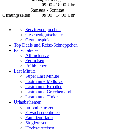
09:00 - 18:00 Uhr
Samstag - Sonntag
Öffnungszeiten
09:00 - 14:00 Uhr
Serviceversprechen
Geschenkgutscheine
Gewinnspiele
Top Deals und Reise-Schnäppchen
Pauschalreisen
All Inclusive
Fernreisen
Frühbucher
Last Minute
Super Last Minute
Lastminute Mallorca
Lastminute Kroatien
Lastminute Griechenland
Lastminute Türkei
Urlaubsthemen
Individualreisen
Erwachsenenhotels
Familienurlaub
Singlereisen
Hochzeitsreisen