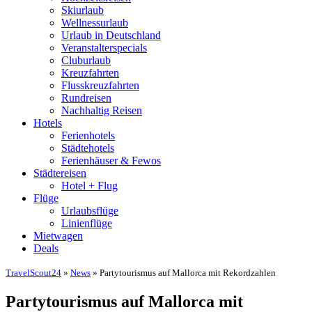
Skiurlaub
Wellnessurlaub
Urlaub in Deutschland
Veranstalterspecials
Cluburlaub
Kreuzfahrten
Flusskreuzfahrten
Rundreisen
Nachhaltig Reisen
Hotels
Ferienhotels
Städtehotels
Ferienhäuser & Fewos
Städtereisen
Hotel + Flug
Flüge
Urlaubsflüge
Linienflüge
Mietwagen
Deals
TravelScout24
»
News
» Partytourismus auf Mallorca mit Rekordzahlen
Partytourismus auf Mallorca mit