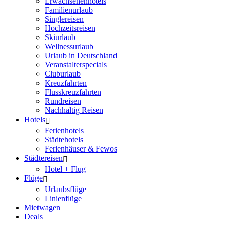
Erwachsenenhotels
Familienurlaub
Singlereisen
Hochzeitsreisen
Skiurlaub
Wellnessurlaub
Urlaub in Deutschland
Veranstalterspecials
Cluburlaub
Kreuzfahrten
Flusskreuzfahrten
Rundreisen
Nachhaltig Reisen
Hotels
Ferienhotels
Städtehotels
Ferienhäuser & Fewos
Städtereisen
Hotel + Flug
Flüge
Urlaubsflüge
Linienflüge
Mietwagen
Deals