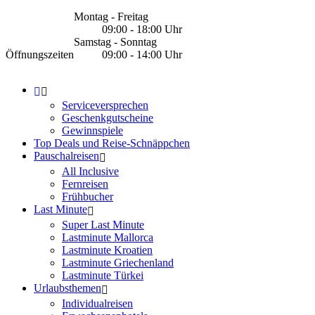
Montag - Freitag
09:00 - 18:00 Uhr
Samstag - Sonntag
Öffnungszeiten
09:00 - 14:00 Uhr
Serviceversprechen
Geschenkgutscheine
Gewinnspiele
Top Deals und Reise-Schnäppchen
Pauschalreisen
All Inclusive
Fernreisen
Frühbucher
Last Minute
Super Last Minute
Lastminute Mallorca
Lastminute Kroatien
Lastminute Griechenland
Lastminute Türkei
Urlaubsthemen
Individualreisen