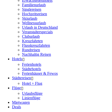
Erwachsenenhotels
Familienurlaub
Singlereisen
Hochzeitsreisen
Skiurlaub
Wellnessurlaub
Urlaub in Deutschland
Veranstalterspecials
Cluburlaub
Kreuzfahrten
Flusskreuzfahrten
Rundreisen
Nachhaltig Reisen
Hotels
Ferienhotels
Städtehotels
Ferienhäuser & Fewos
Städtereisen
Hotel + Flug
Flüge
Urlaubsflüge
Linienflüge
Mietwagen
Deals