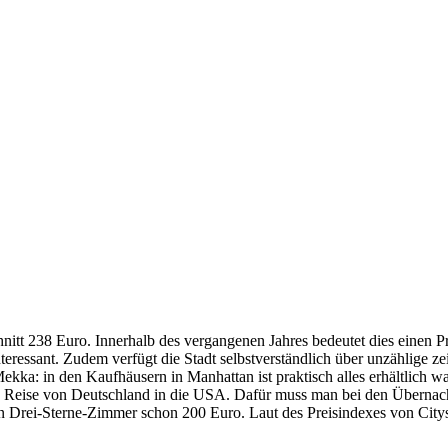
t 238 Euro. Innerhalb des vergangenen Jahres bedeutet dies einen Pr
eressant. Zudem verfügt die Stadt selbstverständlich über unzählige zei
kka: in den Kaufhäusern in Manhattan ist praktisch alles erhältlich w
ine Reise von Deutschland in die USA. Dafür muss man bei den Übernach
 ein Drei-Sterne-Zimmer schon 200 Euro. Laut des Preisindexes von Cit