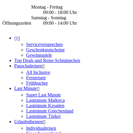
Montag - Freitag
09:00 - 18:00 Uhr
Samstag - Sonntag
Öffnungszeiten
09:00 - 14:00 Uhr
Serviceversprechen
Geschenkgutscheine
Gewinnspiele
Top Deals und Reise-Schnäppchen
Pauschalreisen
All Inclusive
Fernreisen
Frühbucher
Last Minute
Super Last Minute
Lastminute Mallorca
Lastminute Kroatien
Lastminute Griechenland
Lastminute Türkei
Urlaubsthemen
Individualreisen