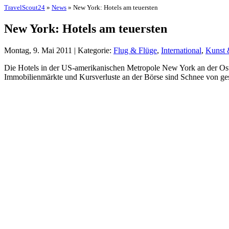
TravelScout24
»
News
» New York: Hotels am teuersten
New York: Hotels am teuersten
Montag, 9. Mai 2011 | Kategorie:
Flug & Flüge
,
International
,
Kunst 
Die Hotels in der US-amerikanischen Metropole New York an der Ostküs
Immobilienmärkte und Kursverluste an der Börse sind Schnee von geste