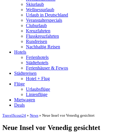
Skiurlaub
Wellnessurlaub
Urlaub in Deutschland
Veranstalterspecials
Cluburlaub
Kreuzfahrten
Flusskreuzfahrten
Rundreisen
Nachhaltig Reisen
Hotels
Ferienhotels
Städtehotels
Ferienhäuser & Fewos
Städtereisen
Hotel + Flug
Flüge
Urlaubsflüge
Linienflüge
Mietwagen
Deals
TravelScout24
»
News
» Neue Insel vor Venedig gesichtet
Neue Insel vor Venedig gesichtet