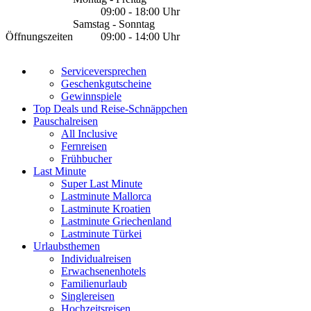
09:00 - 18:00 Uhr
Samstag - Sonntag
Öffnungszeiten
09:00 - 14:00 Uhr
Serviceversprechen
Geschenkgutscheine
Gewinnspiele
Top Deals und Reise-Schnäppchen
Pauschalreisen
All Inclusive
Fernreisen
Frühbucher
Last Minute
Super Last Minute
Lastminute Mallorca
Lastminute Kroatien
Lastminute Griechenland
Lastminute Türkei
Urlaubsthemen
Individualreisen
Erwachsenenhotels
Familienurlaub
Singlereisen
Hochzeitsreisen