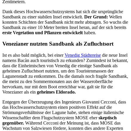
Zentimetern.
Dank dieses Hochwasserschutzsystems hat sich die ursprüngliche
Sandbank zu einer stabilen Insel entwickelt.
Der Grund:
Wellen
konnten Schichten der Sandbank nicht mehr abtragen. So wuchs die
Sandbank zu einer 10 Meter breiten Insel heran, auf der sich bereits
erste Vegetation und Pflanzen entwickelt
haben.
Venezianer nutzten Sandbank als Zufluchtsort
Ist es also bald möglich, bei einer
Venedig Städtereise
die neue Insel
namens Bacàn auch touristisch zu erkunden? Zumindest ist bekannt,
dass die Einheimischen von Venedig die einstige Sandbank als
geheimen Zufluchtsort nutzten, um den Touristenmassen der
Lagunenstadt zu entkommen. Da die damals noch fragile Sandbank,
die meist zu den Sommermonaten aus der Wasseroberfläche
hervorkam, nur mit dem Boot erreichbar war, galt sie für die
Venezianer als ein
geheimes Eldorado.
Entgegen der Überzeugung des Ingenieurs Giovanni Cecconi, dass
das Hochwasserschutzsystem einen positiven Effekt auf die
Strömungsverhältnisse der Lagune habe, stehen einige italienische
Wissenschaftler dem Flugschutzsystem MOSE eher
skeptisch
gegenüber.
Während Cecconi der Meinung ist, dass MOSE das
Wachstum von Salzwiesen fördere, konnten dies andere Experten