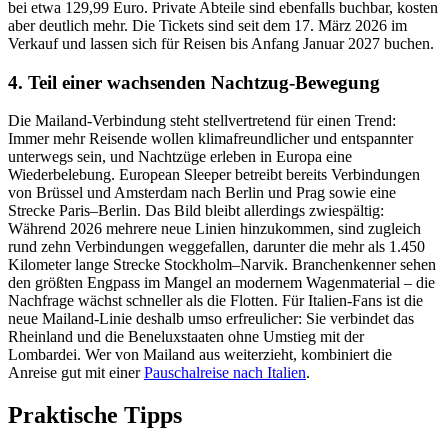
bei etwa 129,99 Euro. Private Abteile sind ebenfalls buchbar, kosten
aber deutlich mehr. Die Tickets sind seit dem 17. März 2026 im
Verkauf und lassen sich für Reisen bis Anfang Januar 2027 buchen.
4. Teil einer wachsenden Nachtzug-Bewegung
Die Mailand-Verbindung steht stellvertretend für einen Trend:
Immer mehr Reisende wollen klimafreundlicher und entspannter
unterwegs sein, und Nachtzüge erleben in Europa eine
Wiederbelebung. European Sleeper betreibt bereits Verbindungen
von Brüssel und Amsterdam nach Berlin und Prag sowie eine
Strecke Paris–Berlin. Das Bild bleibt allerdings zwiespältig:
Während 2026 mehrere neue Linien hinzukommen, sind zugleich
rund zehn Verbindungen weggefallen, darunter die mehr als 1.450
Kilometer lange Strecke Stockholm–Narvik. Branchenkenner sehen
den größten Engpass im Mangel an modernem Wagenmaterial – die
Nachfrage wächst schneller als die Flotten. Für Italien-Fans ist die
neue Mailand-Linie deshalb umso erfreulicher: Sie verbindet das
Rheinland und die Beneluxstaaten ohne Umstieg mit der
Lombardei. Wer von Mailand aus weiterzieht, kombiniert die
Anreise gut mit einer
Pauschalreise nach Italien
.
Praktische Tipps