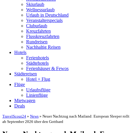
Skiurlaub
Wellnessurlaub
Urlaub in Deutschland
Veranstalterspecials
Cluburlaub
Kreuzfahrten
Flusskreuzfahrten
Rundreisen
Nachhaltig Reisen
Hotels
Ferienhotels
Städtehotels
Ferienhäuser & Fewos
Städtereisen
Hotel + Flug
Flüge
Urlaubsflüge
Linienflüge
Mietwagen
Deals
TravelScout24
»
News
» Neuer Nachtzug nach Mailand: European Sleeper rollt
ab September 2026 über den Gotthard