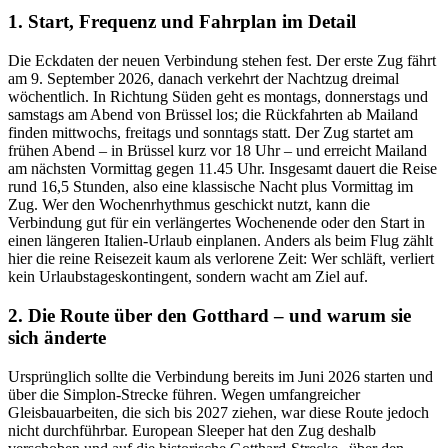
1. Start, Frequenz und Fahrplan im Detail
Die Eckdaten der neuen Verbindung stehen fest. Der erste Zug fährt
am 9. September 2026, danach verkehrt der Nachtzug dreimal
wöchentlich. In Richtung Süden geht es montags, donnerstags und
samstags am Abend von Brüssel los; die Rückfahrten ab Mailand
finden mittwochs, freitags und sonntags statt. Der Zug startet am
frühen Abend – in Brüssel kurz vor 18 Uhr – und erreicht Mailand
am nächsten Vormittag gegen 11.45 Uhr. Insgesamt dauert die Reise
rund 16,5 Stunden, also eine klassische Nacht plus Vormittag im
Zug. Wer den Wochenrhythmus geschickt nutzt, kann die
Verbindung gut für ein verlängertes Wochenende oder den Start in
einen längeren Italien-Urlaub einplanen. Anders als beim Flug zählt
hier die reine Reisezeit kaum als verlorene Zeit: Wer schläft, verliert
kein Urlaubstageskontingent, sondern wacht am Ziel auf.
2. Die Route über den Gotthard – und warum sie
sich änderte
Ursprünglich sollte die Verbindung bereits im Juni 2026 starten und
über die Simplon-Strecke führen. Wegen umfangreicher
Gleisbauarbeiten, die sich bis 2027 ziehen, war diese Route jedoch
nicht durchführbar. European Sleeper hat den Zug deshalb