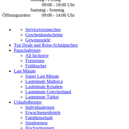
09:00 - 18:00 Uhr
Samstag - Sonntag
Öffnungszeiten
09:00 - 14:00 Uhr
Serviceversprechen
Geschenkgutscheine
Gewinnspiele
Top Deals und Reise-Schnäppchen
Pauschalreisen
All Inclusive
Fernreisen
Frühbucher
Last Minute
Super Last Minute
Lastminute Mallorca
Lastminute Kroatien
Lastminute Griechenland
Lastminute Türkei
Urlaubsthemen
Individualreisen
Erwachsenenhotels
Familienurlaub
Singlereisen
Hochzeitsreisen