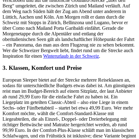
verschoben und auf die historische Gotthard-Strecke „über den
Berg“ umgeleitet, die zwischen Zürich und Mailand verläuft. Auf
dem Weg nach Süden hält der Zug am Abend unter anderem in
Lüttich, Aachen und Köln. Am Morgen rollt er dann durch die
Schweiz mit Stopps in Zürich, Bellinzona und Lugano, bevor er
über Como nach Mailand Porta Garibaldi einfährt. Gerade die
Morgenetappe durch die Alpentäler und entlang der
oberitalienischen Seen gilt als landschaftlicher Höhepunkt der Fahrt
– ein Panorama, das man aus dem Flugzeug nie zu sehen bekommt.
Wer die Schweizer Bergwelt liebt, findet rund um die Strecke auch
Inspiration für einen
Winterurlaub in der Schweiz
.
3. Klassen, Komfort und Preise
European Sleeper bietet auf der Strecke mehrere Reiseklassen an,
sodass für unterschiedliche Budgets etwas dabei ist. Am günstigsten
reist man im Budget-Bereich auf einem Sitzplatz, der laut Anbieter
ab rund 29,99 Euro für die einfache Fahrt zu haben ist. Ein
Liegeplatz im geteilten Classic-Abteil – also eine Liege in einem
Sechs- oder Fünfbettabteil – startet bei etwa 49,99 Euro. Wer mehr
Komfort möchte, wählt die Comfort-Standard-Klasse mit
Liegeabteilen, die als Einzel-, Doppel- oder Dreierbelegung mit
richtiger Bettwäsche und Matratze hergerichtet werden, ab rund
99,99 Euro. In der Comfort-Plus-Klasse schläft man im klassischen
Schlafwagen, und ein Frühstück ist inklusive; diese Variante beginnt