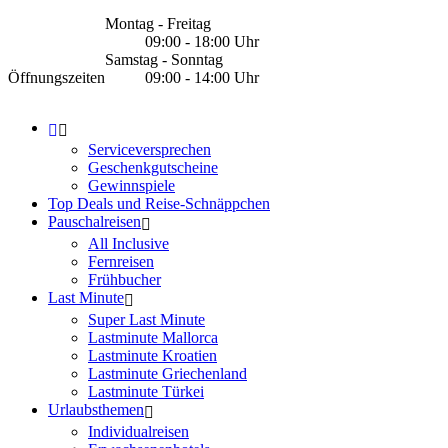
Montag - Freitag
09:00 - 18:00 Uhr
Samstag - Sonntag
Öffnungszeiten
09:00 - 14:00 Uhr
Serviceversprechen
Geschenkgutscheine
Gewinnspiele
Top Deals und Reise-Schnäppchen
Pauschalreisen
All Inclusive
Fernreisen
Frühbucher
Last Minute
Super Last Minute
Lastminute Mallorca
Lastminute Kroatien
Lastminute Griechenland
Lastminute Türkei
Urlaubsthemen
Individualreisen