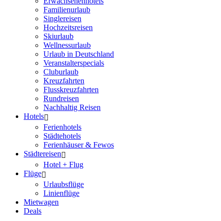
Erwachsenenhotels
Familienurlaub
Singlereisen
Hochzeitsreisen
Skiurlaub
Wellnessurlaub
Urlaub in Deutschland
Veranstalterspecials
Cluburlaub
Kreuzfahrten
Flusskreuzfahrten
Rundreisen
Nachhaltig Reisen
Hotels
Ferienhotels
Städtehotels
Ferienhäuser & Fewos
Städtereisen
Hotel + Flug
Flüge
Urlaubsflüge
Linienflüge
Mietwagen
Deals