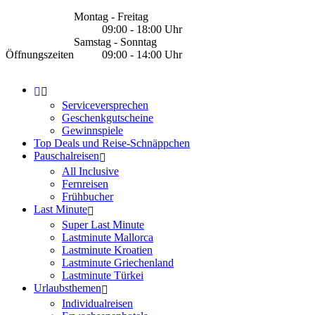
Montag - Freitag
09:00 - 18:00 Uhr
Samstag - Sonntag
Öffnungszeiten
09:00 - 14:00 Uhr
Serviceversprechen
Geschenkgutscheine
Gewinnspiele
Top Deals und Reise-Schnäppchen
Pauschalreisen
All Inclusive
Fernreisen
Frühbucher
Last Minute
Super Last Minute
Lastminute Mallorca
Lastminute Kroatien
Lastminute Griechenland
Lastminute Türkei
Urlaubsthemen
Individualreisen