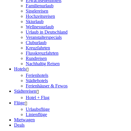
Erwachsenenhotels
Familienurlaub
Singlereisen
Hochzeitsreisen
Skiurlaub
Wellnessurlaub
Urlaub in Deutschland
Veranstalterspecials
Cluburlaub
Kreuzfahrten
Flusskreuzfahrten
Rundreisen
Nachhaltig Reisen
Hotels
Ferienhotels
Städtehotels
Ferienhäuser & Fewos
Städtereisen
Hotel + Flug
Flüge
Urlaubsflüge
Linienflüge
Mietwagen
Deals