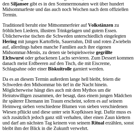
den
Siljansee
gibt es in den Sommermonaten weit über hundert
Midsommarfeste und das auch noch Wochen nach dem offiziellen
Termin.
Traditionell beruht eine Mittsommerfeier auf
Volkstänzen
zu
fröhlichen Liedern, illustren Trinkgelagen und gutem Essen.
Üblicherweise tischen die Schweden unterschiedlich eingelegten
Hering
mit jungen Kartoffeln, Sauerrahm, Dill und roten Zwiebeln
auf, allerdings haben manche Familien auch ihre eigenen
Midsommar-Menüs, zu denen sie beispielsweise
gegrillte
Elchwurst
oder gebackenen Lachs servieren. Zum Dessert kommen
danach meist Erdbeeren auf den Tisch, die mit Eiscreme,
Schlagsahne oder einer
Biskuitrolle
garniert werden.
Da es an diesem Termin außerdem lange hell bleibt, feiern die
Schweden den Midsommar bis tief in die Nacht hinein.
Möglicherweise hängt dies auch mit dem Mythos um die
Heiratswilligen zusammen, der besagt, dass einem jungen Mädchen
ihr späterer Ehemann im Traum erscheint, sofern es auf seinem
Heimweg sieben verschiedene Blumen von sieben verschiedenen
Wiesen pflückt und diese unter sein Kopfkissen legt. Dafür muss es
sich zusätzlich jedoch ganz still verhalten, über einen Zaun klettern
und darf am nächsten Tag keinem von seinem
Ritual
erzählen, sonst
bleibt ihm der Blick in die Zukunft verwehrt.