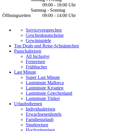
09:00 - 18:00 Uhr
Samstag - Sonntag
Öffnungszeiten
09:00 - 14:00 Uhr
Serviceversprechen
Geschenkgutscheine
Gewinnspiele
Top Deals und Reise-Schnäppchen
Pauschalreisen
All Inclusive
Fernreisen
Frühbucher
Last Minute
Super Last Minute
Lastminute Mallorca
Lastminute Kroatien
Lastminute Griechenland
Lastminute Türkei
Urlaubsthemen
Individualreisen
Erwachsenenhotels
Familienurlaub
Singlereisen
Hochzeitsreisen