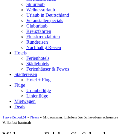
Skiurlaub
Wellnessurlaub
Urlaub in Deutschland
Veranstalterspecials
Cluburlaub
Kreuzfahrten
Flusskreuzfahrten
Rundreisen
Nachhaltig Reisen
Hotels
Ferienhotels
Städtehotels
Ferienhäuser & Fewos
Städtereisen
Hotel + Flug
Flüge
Urlaubsflüge
Linienflüge
Mietwagen
Deals
TravelScout24
»
News
» Midsommar: Erleben Sie Schwedens schönstes
Volksfest hautnah