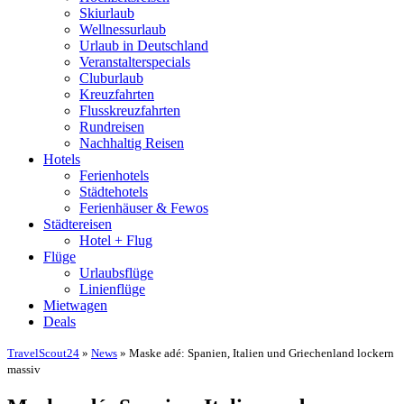
Skiurlaub
Wellnessurlaub
Urlaub in Deutschland
Veranstalterspecials
Cluburlaub
Kreuzfahrten
Flusskreuzfahrten
Rundreisen
Nachhaltig Reisen
Hotels
Ferienhotels
Städtehotels
Ferienhäuser & Fewos
Städtereisen
Hotel + Flug
Flüge
Urlaubsflüge
Linienflüge
Mietwagen
Deals
TravelScout24
»
News
» Maske adé: Spanien, Italien und Griechenland lockern
massiv