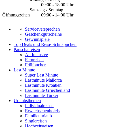
09:00 - 18:00 Uhr
Samstag - Sonntag
Öffnungszeiten
09:00 - 14:00 Uhr
Serviceversprechen
Geschenkgutscheine
Gewinnspiele
Top Deals und Reise-Schnäppchen
Pauschalreisen
All Inclusive
Fernreisen
Frühbucher
Last Minute
Super Last Minute
Lastminute Mallorca
Lastminute Kroatien
Lastminute Griechenland
Lastminute Türkei
Urlaubsthemen
Individualreisen
Erwachsenenhotels
Familienurlaub
Singlereisen
Hochzeitsreisen