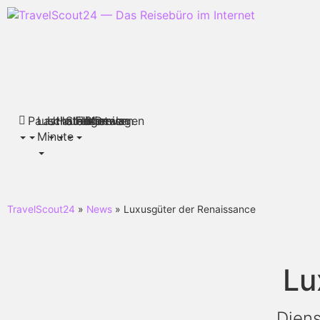
Pauschalreisen
Last
Urlaubsthemen
Hotels
Städtereisen
Flüge
Mietwagen
Deals
Minute
TravelScout24
»
News
» Luxusgüter der Renaissance
Lu
Diens