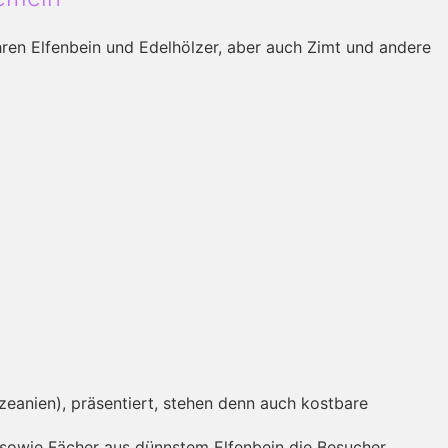
ren Elfenbein und Edelhölzer, aber auch Zimt und andere
zeanien), präsentiert, stehen denn auch kostbare
d, sowie Fächer aus dünnstem Elfenbein die Besucher