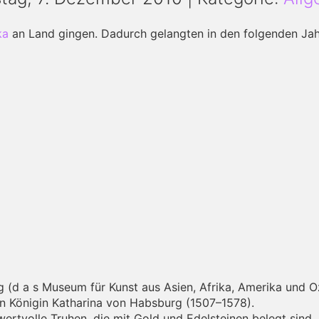
ka
an Land gingen. Dadurch gelangten in den folgenden Jah
g (d a s Museum für Kunst aus Asien, Afrika, Amerika und O
en Königin Katharina von Habsburg (1507–1578).
 wertvolle Truhen, die mit Gold und Edelsteinen belegt sin