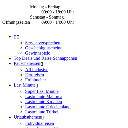
Montag - Freitag
09:00 - 18:00 Uhr
Samstag - Sonntag
Öffnungszeiten
09:00 - 14:00 Uhr
Serviceversprechen
Geschenkgutscheine
Gewinnspiele
Top Deals und Reise-Schnäppchen
Pauschalreisen
All Inclusive
Fernreisen
Frühbucher
Last Minute
Super Last Minute
Lastminute Mallorca
Lastminute Kroatien
Lastminute Griechenland
Lastminute Türkei
Urlaubsthemen
Individualreisen