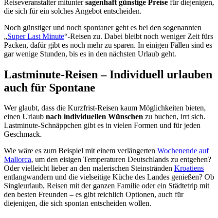
Reiseveranstalter mitunter
sagenhaft günstige Preise
für diejenigen,
die sich für ein solches Angebot entscheiden.
Noch günstiger und noch spontaner geht es bei den sogenannten
„
Super Last Minute
“-Reisen zu. Dabei bleibt noch weniger Zeit fürs
Packen, dafür gibt es noch mehr zu sparen. In einigen Fällen sind es
gar wenige Stunden, bis es in den nächsten Urlaub geht.
Lastminute-Reisen – Individuell urlauben
auch für Spontane
Wer glaubt, dass die Kurzfrist-Reisen kaum Möglichkeiten bieten,
einen Urlaub
nach individuellen Wünschen
zu buchen, irrt sich.
Lastminute-Schnäppchen gibt es in vielen Formen und für jeden
Geschmack.
Wie wäre es zum Beispiel mit einem verlängerten
Wochenende auf
Mallorca
, um den eisigen Temperaturen Deutschlands zu entgehen?
Oder vielleicht lieber an den malerischen Steinstränden
Kroatiens
entlangwandern und die vielseitige Küche des Landes genießen? Ob
Singleurlaub, Reisen mit der ganzen Familie oder ein Städtetrip mit
den besten Freunden – es gibt reichlich Optionen, auch für
diejenigen, die sich spontan entscheiden wollen.