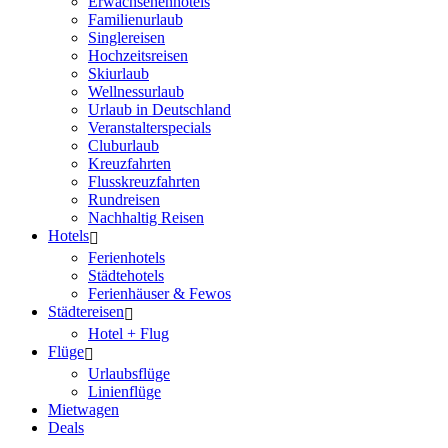
Erwachsenenhotels
Familienurlaub
Singlereisen
Hochzeitsreisen
Skiurlaub
Wellnessurlaub
Urlaub in Deutschland
Veranstalterspecials
Cluburlaub
Kreuzfahrten
Flusskreuzfahrten
Rundreisen
Nachhaltig Reisen
Hotels
Ferienhotels
Städtehotels
Ferienhäuser & Fewos
Städtereisen
Hotel + Flug
Flüge
Urlaubsflüge
Linienflüge
Mietwagen
Deals