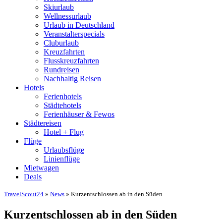
Skiurlaub
Wellnessurlaub
Urlaub in Deutschland
Veranstalterspecials
Cluburlaub
Kreuzfahrten
Flusskreuzfahrten
Rundreisen
Nachhaltig Reisen
Hotels
Ferienhotels
Städtehotels
Ferienhäuser & Fewos
Städtereisen
Hotel + Flug
Flüge
Urlaubsflüge
Linienflüge
Mietwagen
Deals
TravelScout24
»
News
» Kurzentschlossen ab in den Süden
Kurzentschlossen ab in den Süden