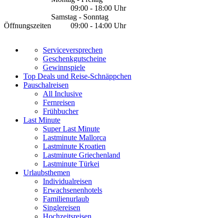
09:00 - 18:00 Uhr
Samstag - Sonntag
Öffnungszeiten
09:00 - 14:00 Uhr
Serviceversprechen
Geschenkgutscheine
Gewinnspiele
Top Deals und Reise-Schnäppchen
Pauschalreisen
All Inclusive
Fernreisen
Frühbucher
Last Minute
Super Last Minute
Lastminute Mallorca
Lastminute Kroatien
Lastminute Griechenland
Lastminute Türkei
Urlaubsthemen
Individualreisen
Erwachsenenhotels
Familienurlaub
Singlereisen
Hochzeitsreisen