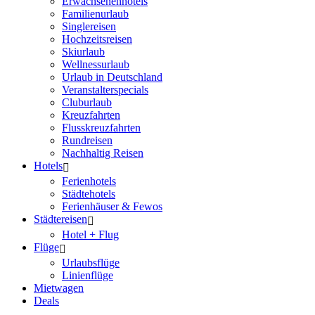
Erwachsenenhotels
Familienurlaub
Singlereisen
Hochzeitsreisen
Skiurlaub
Wellnessurlaub
Urlaub in Deutschland
Veranstalterspecials
Cluburlaub
Kreuzfahrten
Flusskreuzfahrten
Rundreisen
Nachhaltig Reisen
Hotels
Ferienhotels
Städtehotels
Ferienhäuser & Fewos
Städtereisen
Hotel + Flug
Flüge
Urlaubsflüge
Linienflüge
Mietwagen
Deals