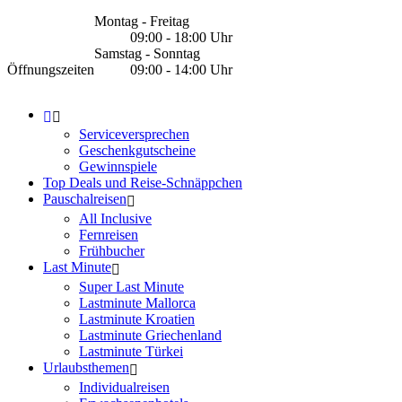
Montag - Freitag
09:00 - 18:00 Uhr
Samstag - Sonntag
Öffnungszeiten
09:00 - 14:00 Uhr
Serviceversprechen
Geschenkgutscheine
Gewinnspiele
Top Deals und Reise-Schnäppchen
Pauschalreisen
All Inclusive
Fernreisen
Frühbucher
Last Minute
Super Last Minute
Lastminute Mallorca
Lastminute Kroatien
Lastminute Griechenland
Lastminute Türkei
Urlaubsthemen
Individualreisen