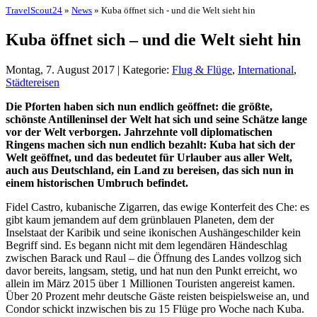
TravelScout24
»
News
» Kuba öffnet sich - und die Welt sieht hin
Kuba öffnet sich – und die Welt sieht hin
Montag, 7. August 2017 | Kategorie:
Flug & Flüge
,
International
,
Städtereisen
Die Pforten haben sich nun endlich geöffnet: die größte,
schönste Antilleninsel der Welt hat sich und seine Schätze lange
vor der Welt verborgen. Jahrzehnte voll diplomatischen
Ringens machen sich nun endlich bezahlt: Kuba hat sich der
Welt geöffnet, und das bedeutet für Urlauber aus aller Welt,
auch aus Deutschland, ein Land zu bereisen, das sich nun in
einem historischen Umbruch befindet.
Fidel Castro, kubanische Zigarren, das ewige Konterfeit des Che: es
gibt kaum jemandem auf dem grünblauen Planeten, dem der
Inselstaat der Karibik und seine ikonischen Aushängeschilder kein
Begriff sind. Es begann nicht mit dem legendären Händeschlag
zwischen Barack und Raul – die Öffnung des Landes vollzog sich
davor bereits, langsam, stetig, und hat nun den Punkt erreicht, wo
allein im März 2015 über 1 Millionen Touristen angereist kamen.
Über 20 Prozent mehr deutsche Gäste reisten beispielsweise an, und
Condor schickt inzwischen bis zu 15 Flüge pro Woche nach Kuba.