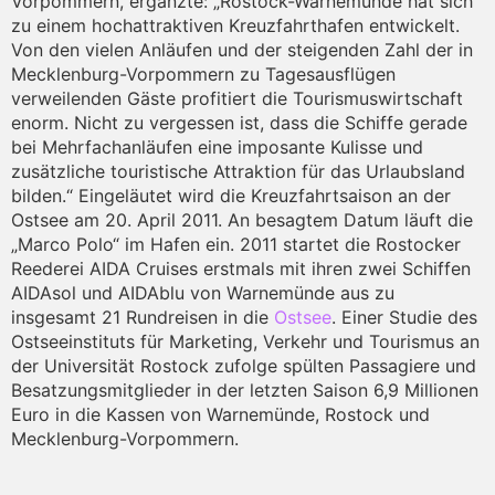
Vorpommern, ergänzte: „Rostock-Warnemünde hat sich
zu einem hochattraktiven Kreuzfahrthafen entwickelt.
Von den vielen Anläufen und der steigenden Zahl der in
Mecklenburg-Vorpommern zu Tagesausflügen
verweilenden Gäste profitiert die Tourismuswirtschaft
enorm. Nicht zu vergessen ist, dass die Schiffe gerade
bei Mehrfachanläufen eine imposante Kulisse und
zusätzliche touristische Attraktion für das Urlaubsland
bilden.“ Eingeläutet wird die Kreuzfahrtsaison an der
Ostsee am 20. April 2011. An besagtem Datum läuft die
„Marco Polo“ im Hafen ein. 2011 startet die Rostocker
Reederei AIDA Cruises erstmals mit ihren zwei Schiffen
AIDAsol und AIDAblu von Warnemünde aus zu
insgesamt 21 Rundreisen in die
Ostsee
. Einer Studie des
Ostseeinstituts für Marketing, Verkehr und Tourismus an
der Universität Rostock zufolge spülten Passagiere und
Besatzungsmitglieder in der letzten Saison 6,9 Millionen
Euro in die Kassen von Warnemünde, Rostock und
Mecklenburg-Vorpommern.