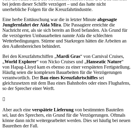
bei jedem dieser Schiffe verzögert – und das hatte nicht
unerhebliche Folgen für die Kreuzfahrtindustrie.
Eine herbe Enttäuschung war die in letzter Minute
abgesagte
Jungfernfahrt der Aida Mira
. Die Passagiere erreichte die
Nachricht erst, als sie sich bereits an Bord befanden. Als Grund für
die verzögerten Umbauarbeiten nannte Aida die schlechten
Wetterbedingungen. Stürme und Starkregen hätten die Arbeiten an
den Außenbereichen behindert.
Bei den Kreuzfahrtschiffen „
Mardi Gras
“ von Carnival Cruises,
„
World Explorer
“ von Nicko Cruises und „
Hanseatic Nature
“
von Hapag-Lloyd kam es ebenso zu einer verspäteten Fertigstellung.
Häufig seien die komplexen Bauarbeiten für die Verzögerungen
verantwortlich. Der
Bau eines Kreuzfahrtschiffes
sei
gleichzusetzen mit dem Bau eines Bahnhofes oder eines Flughafens,
so der Sprecher einer Werft.
Aber auch eine
verspätete Lieferung
von bestimmten Bauteilen
sei, laut des Sprechers, ein Grund für die Verzögerungen. Oftmals
könne dann nicht weitergearbeitet werden. Dies sei häufig bei neuen
Baureihen der Fall.