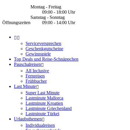
Montag - Freitag
09:00 - 18:00 Uhr
Samstag - Sonntag
Öffnungszeiten
09:00 - 14:00 Uhr
Serviceversprechen
Geschenkgutscheine
Gewinnspiele
Top Deals und Reise-Schnäppchen
Pauschalreisen
All Inclusive
Fernreisen
Frühbucher
Last Minute
Super Last Minute
Lastminute Mallorca
Lastminute Kroatien
Lastminute Griechenland
Lastminute Türkei
Urlaubsthemen
Individualreisen