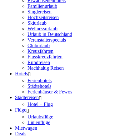
Erwachsenenhotels
Familienurlaub
Singlereisen
Hochzeitsreisen
Skiurlaub
Wellnessurlaub
Urlaub in Deutschland
Veranstalterspecials
Cluburlaub
Kreuzfahrten
Flusskreuzfahrten
Rundreisen
Nachhaltig Reisen
Hotels
Ferienhotels
Städtehotels
Ferienhäuser & Fewos
Städtereisen
Hotel + Flug
Flüge
Urlaubsflüge
Linienflüge
Mietwagen
Deals