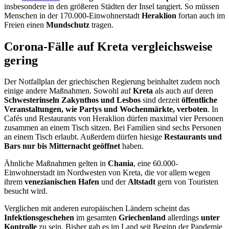
insbesondere in den größeren Städten der Insel tangiert. So müssen
Menschen in der 170.000-Einwohnerstadt
Heraklion
fortan auch im
Freien einen
Mundschutz
tragen.
Corona-Fälle auf Kreta vergleichsweise
gering
Der Notfallplan der griechischen Regierung beinhaltet zudem noch
einige andere Maßnahmen. Sowohl auf
Kreta
als auch auf deren
Schwesterinseln Zakynthos und Lesbos
sind derzeit
öffentliche
Veranstaltungen, wie Partys und Wochenmärkte, verboten
. In
Cafés und Restaurants von Heraklion dürfen maximal vier Personen
zusammen an einem Tisch sitzen. Bei Familien sind sechs Personen
an einem Tisch erlaubt. Außerdem dürfen hiesige
Restaurants und
Bars nur bis Mitternacht geöffnet
haben.
Ähnliche Maßnahmen gelten in
Chania
, eine 60.000-
Einwohnerstadt im Nordwesten von Kreta, die vor allem wegen
ihrem
venezianischen Hafen
und der
Altstadt
gern von Touristen
besucht wird.
Verglichen mit anderen europäischen Ländern scheint das
Infektionsgeschehen
im gesamten
Griechenland
allerdings
unter
Kontrolle
zu sein. Bisher gab es im Land seit Beginn der Pandemie