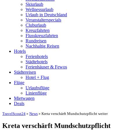
Skiurlaub
Wellnessurlaub
Urlaub in Deutschland
Veranstalterspecials
Cluburlaub
Kreuzfahrten
Flusskreuzfahrten
Rundreisen
Nachhaltig Reisen
Hotels
Ferienhotels
Städtehotels
Ferienhäuser & Fewos
Städtereisen
Hotel + Flug
Flüge
Urlaubsflüge
Linienflüge
Mietwagen
Deals
TravelScout24
»
News
» Kreta verschärft Mundschutzpflicht weiter
Kreta verschärft Mundschutzpflicht