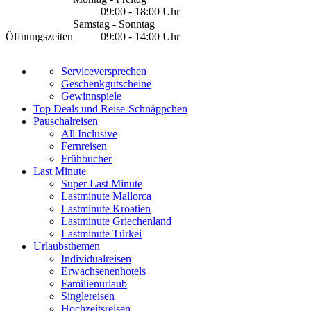
09:00 - 18:00 Uhr
Samstag - Sonntag
Öffnungszeiten
09:00 - 14:00 Uhr
Serviceversprechen
Geschenkgutscheine
Gewinnspiele
Top Deals und Reise-Schnäppchen
Pauschalreisen
All Inclusive
Fernreisen
Frühbucher
Last Minute
Super Last Minute
Lastminute Mallorca
Lastminute Kroatien
Lastminute Griechenland
Lastminute Türkei
Urlaubsthemen
Individualreisen
Erwachsenenhotels
Familienurlaub
Singlereisen
Hochzeitsreisen