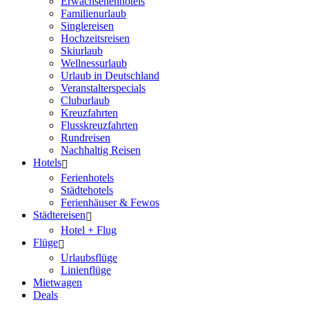
Erwachsenenhotels
Familienurlaub
Singlereisen
Hochzeitsreisen
Skiurlaub
Wellnessurlaub
Urlaub in Deutschland
Veranstalterspecials
Cluburlaub
Kreuzfahrten
Flusskreuzfahrten
Rundreisen
Nachhaltig Reisen
Hotels
Ferienhotels
Städtehotels
Ferienhäuser & Fewos
Städtereisen
Hotel + Flug
Flüge
Urlaubsflüge
Linienflüge
Mietwagen
Deals