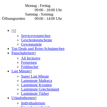
Montag - Freitag
09:00 - 18:00 Uhr
Samstag - Sonntag
Öffnungszeiten
09:00 - 14:00 Uhr
Serviceversprechen
Geschenkgutscheine
Gewinnspiele
Top Deals und Reise-Schnäppchen
Pauschalreisen
All Inclusive
Fernreisen
Frühbucher
Last Minute
Super Last Minute
Lastminute Mallorca
Lastminute Kroatien
Lastminute Griechenland
Lastminute Türkei
Urlaubsthemen
Individualreisen