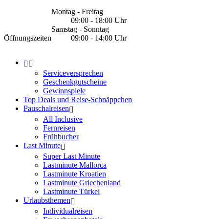
Montag - Freitag
09:00 - 18:00 Uhr
Samstag - Sonntag
Öffnungszeiten
09:00 - 14:00 Uhr
Serviceversprechen
Geschenkgutscheine
Gewinnspiele
Top Deals und Reise-Schnäppchen
Pauschalreisen
All Inclusive
Fernreisen
Frühbucher
Last Minute
Super Last Minute
Lastminute Mallorca
Lastminute Kroatien
Lastminute Griechenland
Lastminute Türkei
Urlaubsthemen
Individualreisen