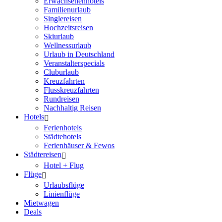
Erwachsenenhotels
Familienurlaub
Singlereisen
Hochzeitsreisen
Skiurlaub
Wellnessurlaub
Urlaub in Deutschland
Veranstalterspecials
Cluburlaub
Kreuzfahrten
Flusskreuzfahrten
Rundreisen
Nachhaltig Reisen
Hotels
Ferienhotels
Städtehotels
Ferienhäuser & Fewos
Städtereisen
Hotel + Flug
Flüge
Urlaubsflüge
Linienflüge
Mietwagen
Deals