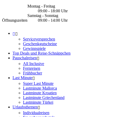
Montag - Freitag
09:00 - 18:00 Uhr
Samstag - Sonntag
Öffnungszeiten
09:00 - 14:00 Uhr
Serviceversprechen
Geschenkgutscheine
Gewinnspiele
Top Deals und Reise-Schnäppchen
Pauschalreisen
All Inclusive
Fernreisen
Frühbucher
Last Minute
Super Last Minute
Lastminute Mallorca
Lastminute Kroatien
Lastminute Griechenland
Lastminute Türkei
Urlaubsthemen
Individualreisen