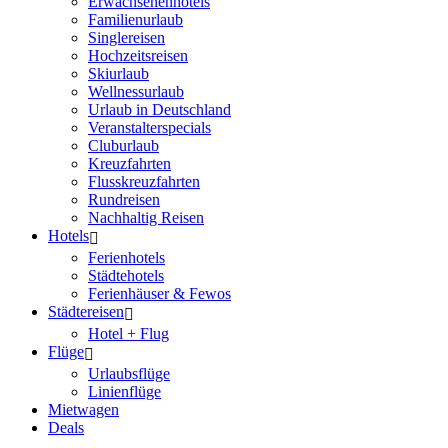
Erwachsenenhotels
Familienurlaub
Singlereisen
Hochzeitsreisen
Skiurlaub
Wellnessurlaub
Urlaub in Deutschland
Veranstalterspecials
Cluburlaub
Kreuzfahrten
Flusskreuzfahrten
Rundreisen
Nachhaltig Reisen
Hotels
Ferienhotels
Städtehotels
Ferienhäuser & Fewos
Städtereisen
Hotel + Flug
Flüge
Urlaubsflüge
Linienflüge
Mietwagen
Deals