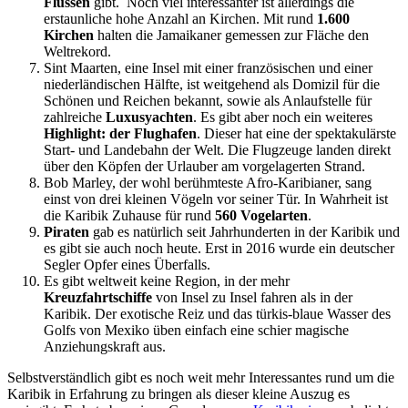
Flüssen
gibt. Noch viel interessanter ist allerdings die
erstaunliche hohe Anzahl an Kirchen. Mit rund
1.600
Kirchen
halten die Jamaikaner gemessen zur Fläche den
Weltrekord.
Sint Maarten, eine Insel mit einer französischen und einer
niederländischen Hälfte, ist weitgehend als Domizil für die
Schönen und Reichen bekannt, sowie als Anlaufstelle für
zahlreiche
Luxusyachten
. Es gibt aber noch ein weiteres
Highlight: der Flughafen
. Dieser hat eine der spektakulärste
Start- und Landebahn der Welt. Die Flugzeuge landen direkt
über den Köpfen der Urlauber am vorgelagerten Strand.
Bob Marley, der wohl berühmteste Afro-Karibianer, sang
einst von drei kleinen Vögeln vor seiner Tür. In Wahrheit ist
die Karibik Zuhause für rund
560 Vogelarten
.
Piraten
gab es natürlich seit Jahrhunderten in der Karibik und
es gibt sie auch noch heute. Erst in 2016 wurde ein deutscher
Segler Opfer eines Überfalls.
Es gibt weltweit keine Region, in der mehr
Kreuzfahrtschiffe
von Insel zu Insel fahren als in der
Karibik. Der exotische Reiz und das türkis-blaue Wasser des
Golfs von Mexiko üben einfach eine schier magische
Anziehungskraft aus.
Selbstverständlich gibt es noch weit mehr Interessantes rund um die
Karibik in Erfahrung zu bringen als dieser kleine Auszug es