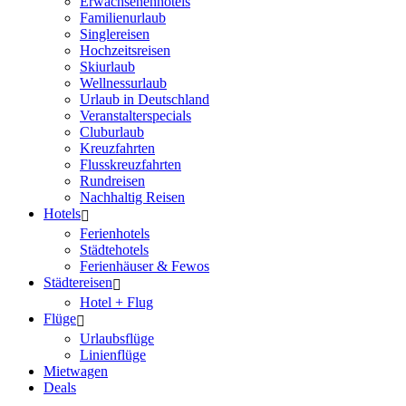
Erwachsenenhotels
Familienurlaub
Singlereisen
Hochzeitsreisen
Skiurlaub
Wellnessurlaub
Urlaub in Deutschland
Veranstalterspecials
Cluburlaub
Kreuzfahrten
Flusskreuzfahrten
Rundreisen
Nachhaltig Reisen
Hotels
Ferienhotels
Städtehotels
Ferienhäuser & Fewos
Städtereisen
Hotel + Flug
Flüge
Urlaubsflüge
Linienflüge
Mietwagen
Deals