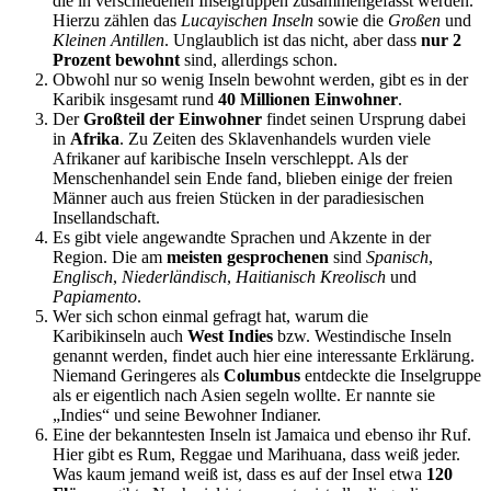
die in verschiedenen Inselgruppen zusammengefasst werden.
Hierzu zählen das
Lucayischen Inseln
sowie die
Großen
und
Kleinen Antillen
. Unglaublich ist das nicht, aber dass
nur 2
Prozent bewohnt
sind, allerdings schon.
Obwohl nur so wenig Inseln bewohnt werden, gibt es in der
Karibik insgesamt rund
40 Millionen Einwohner
.
Der
Großteil der Einwohner
findet seinen Ursprung dabei
in
Afrika
. Zu Zeiten des Sklavenhandels wurden viele
Afrikaner auf karibische Inseln verschleppt. Als der
Menschenhandel sein Ende fand, blieben einige der freien
Männer auch aus freien Stücken in der paradiesischen
Insellandschaft.
Es gibt viele angewandte Sprachen und Akzente in der
Region. Die am
meisten gesprochenen
sind
Spanisch
,
Englisch
,
Niederländisch
,
Haitianisch Kreolisch
und
Papiamento
.
Wer sich schon einmal gefragt hat, warum die
Karibikinseln auch
West Indies
bzw. Westindische Inseln
genannt werden, findet auch hier eine interessante Erklärung.
Niemand Geringeres als
Columbus
entdeckte die Inselgruppe
als er eigentlich nach Asien segeln wollte. Er nannte sie
„Indies“ und seine Bewohner Indianer.
Eine der bekanntesten Inseln ist Jamaica und ebenso ihr Ruf.
Hier gibt es Rum, Reggae und Marihuana, dass weiß jeder.
Was kaum jemand weiß ist, dass es auf der Insel etwa
120