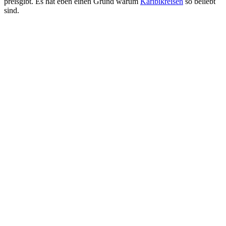
preisgibt. Es hat eben einen Grund warum
Karibikreisen
so beliebt
sind.