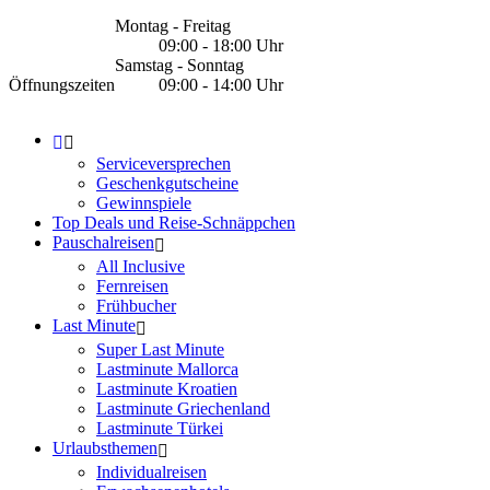
Montag - Freitag
09:00 - 18:00 Uhr
Samstag - Sonntag
Öffnungszeiten
09:00 - 14:00 Uhr
Serviceversprechen
Geschenkgutscheine
Gewinnspiele
Top Deals und Reise-Schnäppchen
Pauschalreisen
All Inclusive
Fernreisen
Frühbucher
Last Minute
Super Last Minute
Lastminute Mallorca
Lastminute Kroatien
Lastminute Griechenland
Lastminute Türkei
Urlaubsthemen
Individualreisen