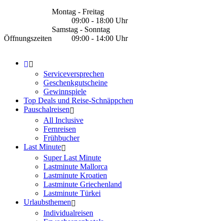
Montag - Freitag
09:00 - 18:00 Uhr
Samstag - Sonntag
Öffnungszeiten
09:00 - 14:00 Uhr
Serviceversprechen
Geschenkgutscheine
Gewinnspiele
Top Deals und Reise-Schnäppchen
Pauschalreisen
All Inclusive
Fernreisen
Frühbucher
Last Minute
Super Last Minute
Lastminute Mallorca
Lastminute Kroatien
Lastminute Griechenland
Lastminute Türkei
Urlaubsthemen
Individualreisen