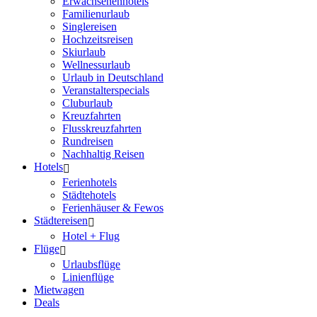
Erwachsenenhotels
Familienurlaub
Singlereisen
Hochzeitsreisen
Skiurlaub
Wellnessurlaub
Urlaub in Deutschland
Veranstalterspecials
Cluburlaub
Kreuzfahrten
Flusskreuzfahrten
Rundreisen
Nachhaltig Reisen
Hotels
Ferienhotels
Städtehotels
Ferienhäuser & Fewos
Städtereisen
Hotel + Flug
Flüge
Urlaubsflüge
Linienflüge
Mietwagen
Deals