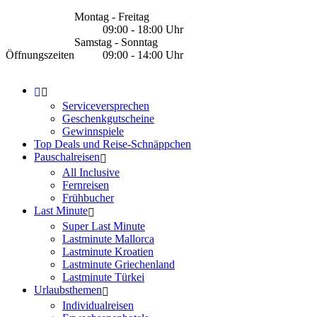
Montag - Freitag
09:00 - 18:00 Uhr
Samstag - Sonntag
Öffnungszeiten
09:00 - 14:00 Uhr
Serviceversprechen
Geschenkgutscheine
Gewinnspiele
Top Deals und Reise-Schnäppchen
Pauschalreisen
All Inclusive
Fernreisen
Frühbucher
Last Minute
Super Last Minute
Lastminute Mallorca
Lastminute Kroatien
Lastminute Griechenland
Lastminute Türkei
Urlaubsthemen
Individualreisen