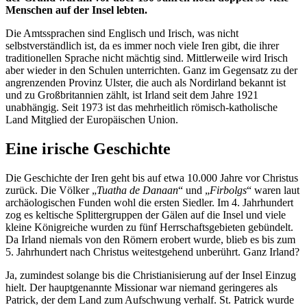
Menschen auf der Insel lebten.
Die Amtssprachen sind Englisch und Irisch, was nicht
selbstverständlich ist, da es immer noch viele Iren gibt, die ihrer
traditionellen Sprache nicht mächtig sind. Mittlerweile wird Irisch
aber wieder in den Schulen unterrichten. Ganz im Gegensatz zu der
angrenzenden Provinz Ulster, die auch als Nordirland bekannt ist
und zu Großbritannien zählt, ist Irland seit dem Jahre 1921
unabhängig. Seit 1973 ist das mehrheitlich römisch-katholische
Land Mitglied der Europäischen Union.
Eine irische Geschichte
Die Geschichte der Iren geht bis auf etwa 10.000 Jahre vor Christus
zurück. Die Völker „
Tuatha de Danaan
“ und „
Firbolgs
“ waren laut
archäologischen Funden wohl die ersten Siedler. Im 4. Jahrhundert
zog es keltische Splittergruppen der Gälen auf die Insel und viele
kleine Königreiche wurden zu fünf Herrschaftsgebieten gebündelt.
Da Irland niemals von den Römern erobert wurde, blieb es bis zum
5. Jahrhundert nach Christus weitestgehend unberührt. Ganz Irland?
Ja, zumindest solange bis die Christianisierung auf der Insel Einzug
hielt. Der hauptgenannte Missionar war niemand geringeres als
Patrick, der dem Land zum Aufschwung verhalf. St. Patrick wurde