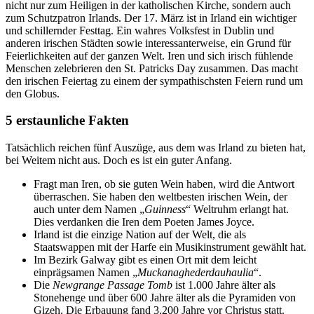
nicht nur zum Heiligen in der katholischen Kirche, sondern auch
zum Schutzpatron Irlands. Der 17. März ist in Irland ein wichtiger
und schillernder Festtag. Ein wahres Volksfest in Dublin und
anderen irischen Städten sowie interessanterweise, ein Grund für
Feierlichkeiten auf der ganzen Welt. Iren und sich irisch fühlende
Menschen zelebrieren den St. Patricks Day zusammen. Das macht
den irischen Feiertag zu einem der sympathischsten Feiern rund um
den Globus.
5 erstaunliche Fakten
Tatsächlich reichen fünf Auszüge, aus dem was Irland zu bieten hat,
bei Weitem nicht aus. Doch es ist ein guter Anfang.
Fragt man Iren, ob sie guten Wein haben, wird die Antwort
überraschen. Sie haben den weltbesten irischen Wein, der
auch unter dem Namen „
Guinness
“ Weltruhm erlangt hat.
Dies verdanken die Iren dem Poeten James Joyce.
Irland ist die einzige Nation auf der Welt, die als
Staatswappen mit der Harfe ein Musikinstrument gewählt hat.
Im Bezirk Galway gibt es einen Ort mit dem leicht
einprägsamen Namen „
Muckanaghederdauhaulia
“.
Die
Newgrange Passage Tomb
ist 1.000 Jahre älter als
Stonehenge und über 600 Jahre älter als die Pyramiden von
Gizeh. Die Erbauung fand 3.200 Jahre vor Christus statt.