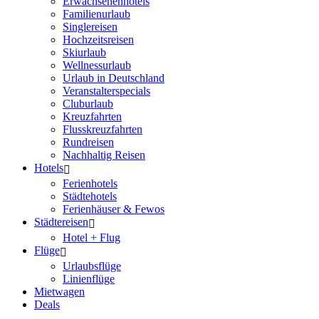
Erwachsenenhotels
Familienurlaub
Singlereisen
Hochzeitsreisen
Skiurlaub
Wellnessurlaub
Urlaub in Deutschland
Veranstalterspecials
Cluburlaub
Kreuzfahrten
Flusskreuzfahrten
Rundreisen
Nachhaltig Reisen
Hotels
Ferienhotels
Städtehotels
Ferienhäuser & Fewos
Städtereisen
Hotel + Flug
Flüge
Urlaubsflüge
Linienflüge
Mietwagen
Deals