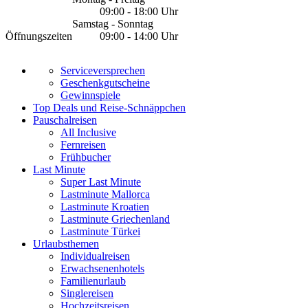
09:00 - 18:00 Uhr
Samstag - Sonntag
Öffnungszeiten
09:00 - 14:00 Uhr
Serviceversprechen
Geschenkgutscheine
Gewinnspiele
Top Deals und Reise-Schnäppchen
Pauschalreisen
All Inclusive
Fernreisen
Frühbucher
Last Minute
Super Last Minute
Lastminute Mallorca
Lastminute Kroatien
Lastminute Griechenland
Lastminute Türkei
Urlaubsthemen
Individualreisen
Erwachsenenhotels
Familienurlaub
Singlereisen
Hochzeitsreisen