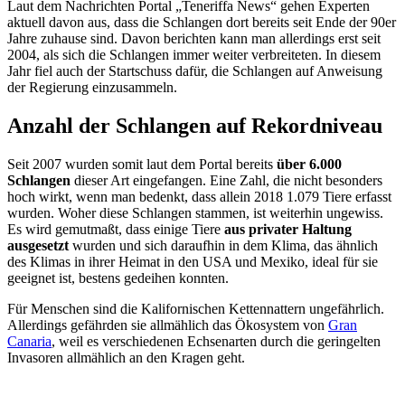
Laut dem Nachrichten Portal „Teneriffa News“ gehen Experten
aktuell davon aus, dass die Schlangen dort bereits seit Ende der 90er
Jahre zuhause sind. Davon berichten kann man allerdings erst seit
2004, als sich die Schlangen immer weiter verbreiteten. In diesem
Jahr fiel auch der Startschuss dafür, die Schlangen auf Anweisung
der Regierung einzusammeln.
Anzahl der Schlangen auf Rekordniveau
Seit 2007 wurden somit laut dem Portal bereits
über 6.000
Schlangen
dieser Art eingefangen. Eine Zahl, die nicht besonders
hoch wirkt, wenn man bedenkt, dass allein 2018 1.079 Tiere erfasst
wurden. Woher diese Schlangen stammen, ist weiterhin ungewiss.
Es wird gemutmaßt, dass einige Tiere
aus privater Haltung
ausgesetzt
wurden und sich daraufhin in dem Klima, das ähnlich
des Klimas in ihrer Heimat in den USA und Mexiko, ideal für sie
geeignet ist, bestens gedeihen konnten.
Für Menschen sind die Kalifornischen Kettennattern ungefährlich.
Allerdings gefährden sie allmählich das Ökosystem von
Gran
Canaria
, weil es verschiedenen Echsenarten durch die geringelten
Invasoren allmählich an den Kragen geht.