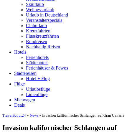
Skiurlaub
Wellnessurlaub
Urlaub in Deutschland
Veranstalterspecials
Cluburlaub
Kreuzfahrten
Flusskreuzfahrten
Rundreisen
Nachhaltig Reisen
Hotels
Ferienhotels
Städtehotels
Ferienhäuser & Fewos
Städtereisen
Hotel + Flug
Flüge
Urlaubsflüge
Linienflüge
Mietwagen
Deals
TravelScout24
»
News
» Invasion kalifornischer Schlangen auf Gran Canaria
Invasion kalifornischer Schlangen auf