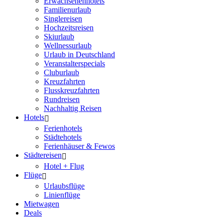
Erwachsenenhotels
Familienurlaub
Singlereisen
Hochzeitsreisen
Skiurlaub
Wellnessurlaub
Urlaub in Deutschland
Veranstalterspecials
Cluburlaub
Kreuzfahrten
Flusskreuzfahrten
Rundreisen
Nachhaltig Reisen
Hotels
Ferienhotels
Städtehotels
Ferienhäuser & Fewos
Städtereisen
Hotel + Flug
Flüge
Urlaubsflüge
Linienflüge
Mietwagen
Deals