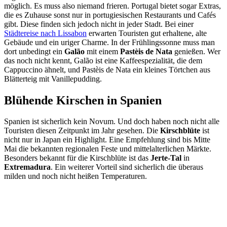
möglich. Es muss also niemand frieren. Portugal bietet sogar Extras,
die es Zuhause sonst nur in portugiesischen Restaurants und Cafés
gibt. Diese finden sich jedoch nicht in jeder Stadt. Bei einer
Städtereise nach Lissabon
erwarten Touristen gut erhaltene, alte
Gebäude und ein uriger Charme. In der Frühlingssonne muss man
dort unbedingt ein
Galão
mit einem
Pastèis de Nata
genießen. Wer
das noch nicht kennt, Galão ist eine Kaffeespezialität, die dem
Cappuccino ähnelt, und Pastèis de Nata ein kleines Törtchen aus
Blätterteig mit Vanillepudding.
Blühende Kirschen in Spanien
Spanien ist sicherlich kein Novum. Und doch haben noch nicht alle
Touristen diesen Zeitpunkt im Jahr gesehen. Die
Kirschblüte
ist
nicht nur in Japan ein Highlight. Eine Empfehlung sind bis Mitte
Mai die bekannten regionalen Feste und mittelalterlichen Märkte.
Besonders bekannt für die Kirschblüte ist das
Jerte-Tal
in
Extremadura
. Ein weiterer Vorteil sind sicherlich die überaus
milden und noch nicht heißen Temperaturen.