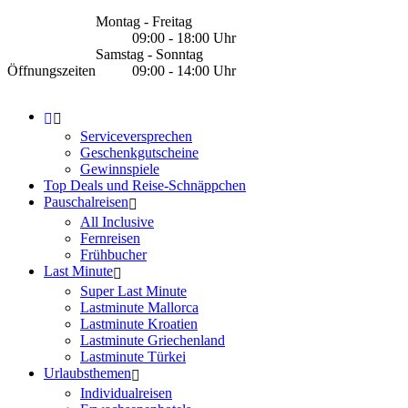
Montag - Freitag
09:00 - 18:00 Uhr
Samstag - Sonntag
Öffnungszeiten
09:00 - 14:00 Uhr
Serviceversprechen
Geschenkgutscheine
Gewinnspiele
Top Deals und Reise-Schnäppchen
Pauschalreisen
All Inclusive
Fernreisen
Frühbucher
Last Minute
Super Last Minute
Lastminute Mallorca
Lastminute Kroatien
Lastminute Griechenland
Lastminute Türkei
Urlaubsthemen
Individualreisen