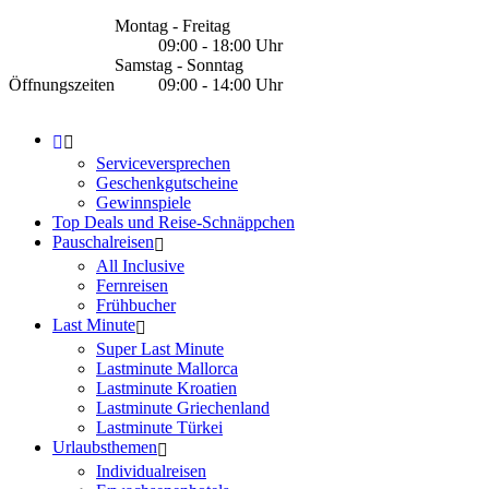
Montag - Freitag
09:00 - 18:00 Uhr
Samstag - Sonntag
Öffnungszeiten
09:00 - 14:00 Uhr
Serviceversprechen
Geschenkgutscheine
Gewinnspiele
Top Deals und Reise-Schnäppchen
Pauschalreisen
All Inclusive
Fernreisen
Frühbucher
Last Minute
Super Last Minute
Lastminute Mallorca
Lastminute Kroatien
Lastminute Griechenland
Lastminute Türkei
Urlaubsthemen
Individualreisen