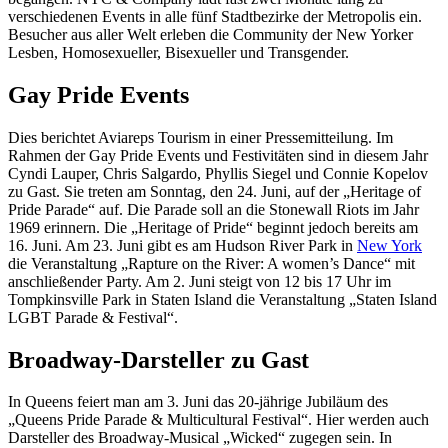
verschiedenen Events in alle fünf Stadtbezirke der Metropolis ein.
Besucher aus aller Welt erleben die Community der New Yorker
Lesben, Homosexueller, Bisexueller und Transgender.
Gay Pride Events
Dies berichtet Aviareps Tourism in einer Pressemitteilung. Im
Rahmen der Gay Pride Events und Festivitäten sind in diesem Jahr
Cyndi Lauper, Chris Salgardo, Phyllis Siegel und Connie Kopelov
zu Gast. Sie treten am Sonntag, den 24. Juni, auf der „Heritage of
Pride Parade“ auf. Die Parade soll an die Stonewall Riots im Jahr
1969 erinnern. Die „Heritage of Pride“ beginnt jedoch bereits am
16. Juni. Am 23. Juni gibt es am Hudson River Park in
New York
die Veranstaltung „Rapture on the River: A women’s Dance“ mit
anschließender Party. Am 2. Juni steigt von 12 bis 17 Uhr im
Tompkinsville Park in Staten Island die Veranstaltung „Staten Island
LGBT Parade & Festival“.
Broadway-Darsteller zu Gast
In Queens feiert man am 3. Juni das 20-jährige Jubiläum des
„Queens Pride Parade & Multicultural Festival“. Hier werden auch
Darsteller des Broadway-Musical „Wicked“ zugegen sein. In