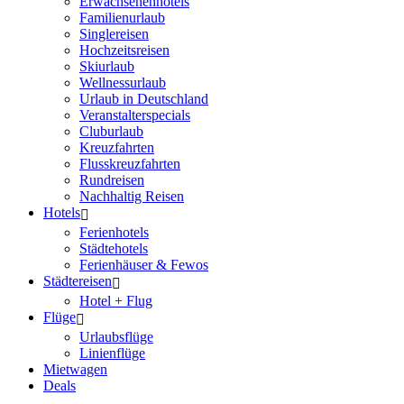
Erwachsenenhotels
Familienurlaub
Singlereisen
Hochzeitsreisen
Skiurlaub
Wellnessurlaub
Urlaub in Deutschland
Veranstalterspecials
Cluburlaub
Kreuzfahrten
Flusskreuzfahrten
Rundreisen
Nachhaltig Reisen
Hotels
Ferienhotels
Städtehotels
Ferienhäuser & Fewos
Städtereisen
Hotel + Flug
Flüge
Urlaubsflüge
Linienflüge
Mietwagen
Deals