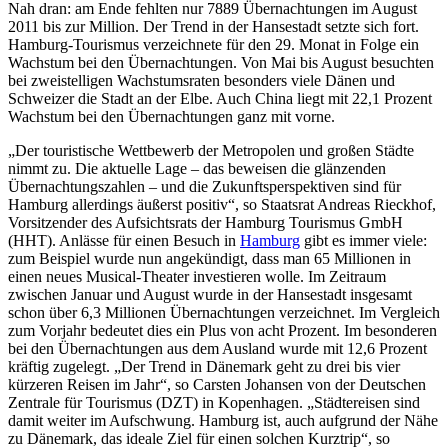
Nah dran: am Ende fehlten nur 7889 Übernachtungen im August
2011 bis zur Million. Der Trend in der Hansestadt setzte sich fort.
Hamburg-Tourismus verzeichnete für den 29. Monat in Folge ein
Wachstum bei den Übernachtungen. Von Mai bis August besuchten
bei zweistelligen Wachstumsraten besonders viele Dänen und
Schweizer die Stadt an der Elbe. Auch China liegt mit 22,1 Prozent
Wachstum bei den Übernachtungen ganz mit vorne.
„Der touristische Wettbewerb der Metropolen und großen Städte
nimmt zu. Die aktuelle Lage – das beweisen die glänzenden
Übernachtungszahlen – und die Zukunftsperspektiven sind für
Hamburg allerdings äußerst positiv“, so Staatsrat Andreas Rieckhof,
Vorsitzender des Aufsichtsrats der Hamburg Tourismus GmbH
(HHT). Anlässe für einen Besuch in
Hamburg
gibt es immer viele:
zum Beispiel wurde nun angekündigt, dass man 65 Millionen in
einen neues Musical-Theater investieren wolle. Im Zeitraum
zwischen Januar und August wurde in der Hansestadt insgesamt
schon über 6,3 Millionen Übernachtungen verzeichnet. Im Vergleich
zum Vorjahr bedeutet dies ein Plus von acht Prozent. Im besonderen
bei den Übernachtungen aus dem Ausland wurde mit 12,6 Prozent
kräftig zugelegt. „Der Trend in Dänemark geht zu drei bis vier
kürzeren Reisen im Jahr“, so Carsten Johansen von der Deutschen
Zentrale für Tourismus (DZT) in Kopenhagen. „Städtereisen sind
damit weiter im Aufschwung. Hamburg ist, auch aufgrund der Nähe
zu Dänemark, das ideale Ziel für einen solchen Kurztrip“, so