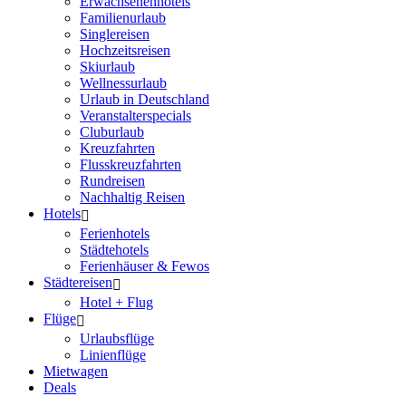
Erwachsenenhotels
Familienurlaub
Singlereisen
Hochzeitsreisen
Skiurlaub
Wellnessurlaub
Urlaub in Deutschland
Veranstalterspecials
Cluburlaub
Kreuzfahrten
Flusskreuzfahrten
Rundreisen
Nachhaltig Reisen
Hotels
Ferienhotels
Städtehotels
Ferienhäuser & Fewos
Städtereisen
Hotel + Flug
Flüge
Urlaubsflüge
Linienflüge
Mietwagen
Deals