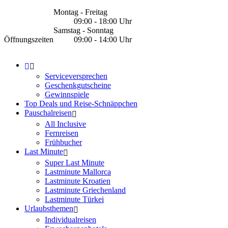
Montag - Freitag
09:00 - 18:00 Uhr
Samstag - Sonntag
Öffnungszeiten
09:00 - 14:00 Uhr
Serviceversprechen
Geschenkgutscheine
Gewinnspiele
Top Deals und Reise-Schnäppchen
Pauschalreisen
All Inclusive
Fernreisen
Frühbucher
Last Minute
Super Last Minute
Lastminute Mallorca
Lastminute Kroatien
Lastminute Griechenland
Lastminute Türkei
Urlaubsthemen
Individualreisen