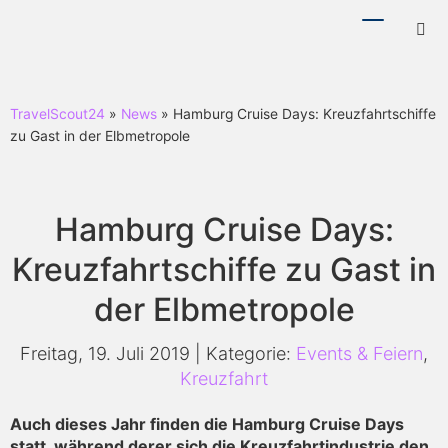
Menü
Hotl
ein-/ausb
ein-
TravelScout24
»
News
» Hamburg Cruise Days: Kreuzfahrtschiffe
zu Gast in der Elbmetropole
Hamburg Cruise Days:
Kreuzfahrtschiffe zu Gast in
der Elbmetropole
Freitag, 19. Juli 2019 | Kategorie:
Events & Feiern
,
Kreuzfahrt
Auch dieses Jahr finden die Hamburg Cruise Days
statt, während derer sich die Kreuzfahrtindustrie den