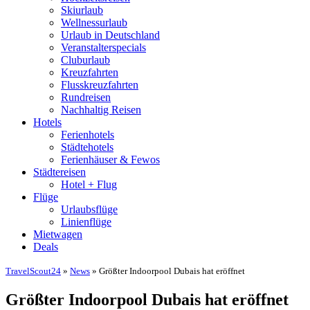
Skiurlaub
Wellnessurlaub
Urlaub in Deutschland
Veranstalterspecials
Cluburlaub
Kreuzfahrten
Flusskreuzfahrten
Rundreisen
Nachhaltig Reisen
Hotels
Ferienhotels
Städtehotels
Ferienhäuser & Fewos
Städtereisen
Hotel + Flug
Flüge
Urlaubsflüge
Linienflüge
Mietwagen
Deals
TravelScout24
»
News
» Größter Indoorpool Dubais hat eröffnet
Größter Indoorpool Dubais hat eröffnet