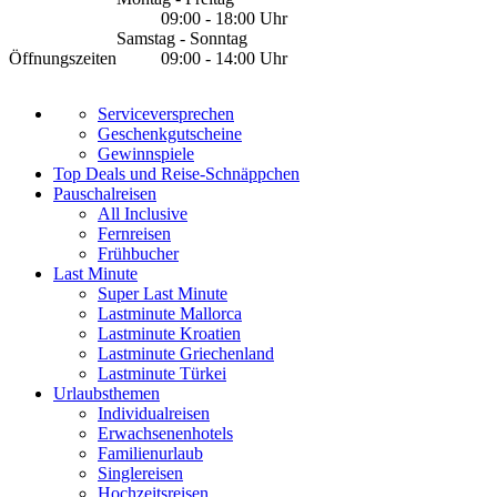
09:00 - 18:00 Uhr
Samstag - Sonntag
Öffnungszeiten
09:00 - 14:00 Uhr
Serviceversprechen
Geschenkgutscheine
Gewinnspiele
Top Deals und Reise-Schnäppchen
Pauschalreisen
All Inclusive
Fernreisen
Frühbucher
Last Minute
Super Last Minute
Lastminute Mallorca
Lastminute Kroatien
Lastminute Griechenland
Lastminute Türkei
Urlaubsthemen
Individualreisen
Erwachsenenhotels
Familienurlaub
Singlereisen
Hochzeitsreisen