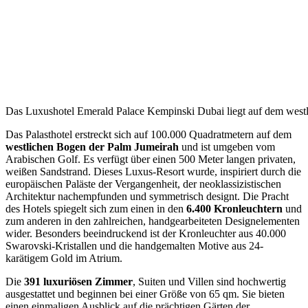
Das Luxushotel Emerald Palace Kempinski Dubai liegt auf dem west
Das Palasthotel erstreckt sich auf 100.000 Quadratmetern auf dem
westlichen Bogen der Palm Jumeirah
und ist umgeben vom
Arabischen Golf. Es verfügt über einen 500 Meter langen privaten,
weißen Sandstrand. Dieses Luxus-Resort wurde, inspiriert durch die
europäischen Paläste der Vergangenheit, der neoklassizistischen
Architektur nachempfunden und symmetrisch designt. Die Pracht
des Hotels spiegelt sich zum einen in den
6.400 Kronleuchtern
und
zum anderen in den zahlreichen, handgearbeiteten Designelementen
wider. Besonders beeindruckend ist der Kronleuchter aus 40.000
Swarovski-Kristallen und die handgemalten Motive aus 24-
karätigem Gold im Atrium.
Die
391 luxuriösen Zimmer
, Suiten und Villen sind hochwertig
ausgestattet und beginnen bei einer Größe von 65 qm. Sie bieten
einen einmaligen Ausblick auf die prächtigen Gärten der