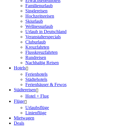
Erwachsenenhotels
Familienurlaub
Singlereisen
Hochzeitsreisen
Skiurlaub
Wellnessurlaub
Urlaub in Deutschland
Veranstalterspecials
Cluburlaub
Kreuzfahrten
Flusskreuzfahrten
Rundreisen
Nachhaltig Reisen
Hotels
Ferienhotels
Städtehotels
Ferienhäuser & Fewos
Städtereisen
Hotel + Flug
Flüge
Urlaubsflüge
Linienflüge
Mietwagen
Deals