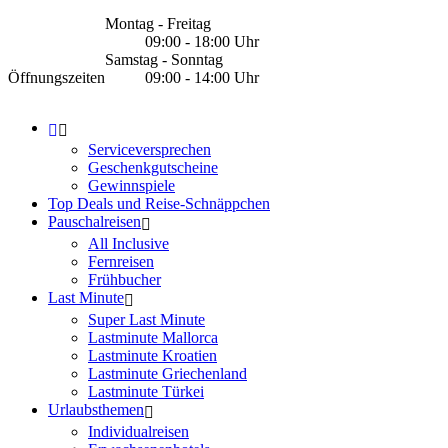
Montag - Freitag
09:00 - 18:00 Uhr
Samstag - Sonntag
Öffnungszeiten
09:00 - 14:00 Uhr
Serviceversprechen
Geschenkgutscheine
Gewinnspiele
Top Deals und Reise-Schnäppchen
Pauschalreisen
All Inclusive
Fernreisen
Frühbucher
Last Minute
Super Last Minute
Lastminute Mallorca
Lastminute Kroatien
Lastminute Griechenland
Lastminute Türkei
Urlaubsthemen
Individualreisen