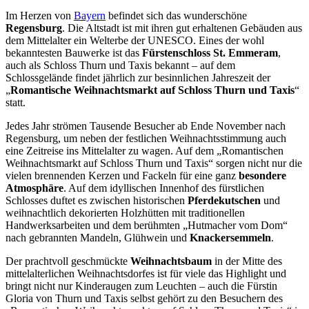
Im Herzen von
Bayern
befindet sich das wunderschöne
Regensburg
. Die Altstadt ist mit ihren gut erhaltenen Gebäuden aus
dem Mittelalter ein Welterbe der UNESCO. Eines der wohl
bekanntesten Bauwerke ist das
Fürstenschloss St. Emmeram
,
auch als Schloss Thurn und Taxis bekannt – auf dem
Schlossgelände findet jährlich zur besinnlichen Jahreszeit der
„
Romantische Weihnachtsmarkt auf Schloss Thurn und Taxis
“
statt.
Jedes Jahr strömen Tausende Besucher ab Ende November nach
Regensburg, um neben der festlichen Weihnachtsstimmung auch
eine Zeitreise ins Mittelalter zu wagen. Auf dem „Romantischen
Weihnachtsmarkt auf Schloss Thurn und Taxis“ sorgen nicht nur die
vielen brennenden Kerzen und Fackeln für eine ganz
besondere
Atmosphäre
. Auf dem idyllischen Innenhof des fürstlichen
Schlosses duftet es zwischen historischen
Pferdekutschen
und
weihnachtlich dekorierten Holzhütten mit traditionellen
Handwerksarbeiten und dem berühmten „Hutmacher vom Dom“
nach gebrannten Mandeln, Glühwein und
Knackersemmeln
.
Der prachtvoll geschmückte
Weihnachtsbaum
in der Mitte des
mittelalterlichen Weihnachtsdorfes ist für viele das Highlight und
bringt nicht nur Kinderaugen zum Leuchten – auch die Fürstin
Gloria von Thurn und Taxis selbst gehört zu den Besuchern des