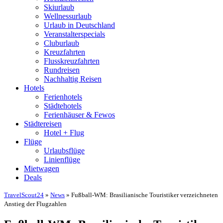
Skiurlaub
Wellnessurlaub
Urlaub in Deutschland
Veranstalterspecials
Cluburlaub
Kreuzfahrten
Flusskreuzfahrten
Rundreisen
Nachhaltig Reisen
Hotels
Ferienhotels
Städtehotels
Ferienhäuser & Fewos
Städtereisen
Hotel + Flug
Flüge
Urlaubsflüge
Linienflüge
Mietwagen
Deals
TravelScout24
»
News
» Fußball-WM: Brasilianische Touristiker verzeichneten
Anstieg der Flugzahlen