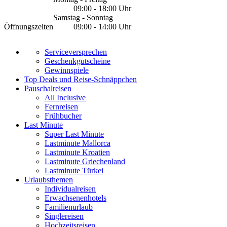
09:00 - 18:00 Uhr
Samstag - Sonntag
Öffnungszeiten
09:00 - 14:00 Uhr
Serviceversprechen
Geschenkgutscheine
Gewinnspiele
Top Deals und Reise-Schnäppchen
Pauschalreisen
All Inclusive
Fernreisen
Frühbucher
Last Minute
Super Last Minute
Lastminute Mallorca
Lastminute Kroatien
Lastminute Griechenland
Lastminute Türkei
Urlaubsthemen
Individualreisen
Erwachsenenhotels
Familienurlaub
Singlereisen
Hochzeitsreisen