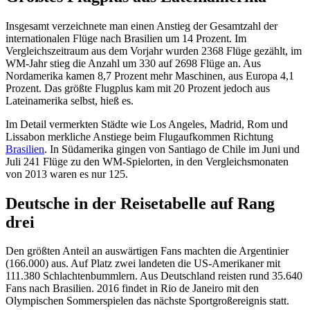
Insgesamt verzeichnete man einen Anstieg der Gesamtzahl der
internationalen Flüge nach Brasilien um 14 Prozent. Im
Vergleichszeitraum aus dem Vorjahr wurden 2368 Flüge gezählt, im
WM-Jahr stieg die Anzahl um 330 auf 2698 Flüge an. Aus
Nordamerika kamen 8,7 Prozent mehr Maschinen, aus Europa 4,1
Prozent. Das größte Flugplus kam mit 20 Prozent jedoch aus
Lateinamerika selbst, hieß es.
Im Detail vermerkten Städte wie Los Angeles, Madrid, Rom und
Lissabon merkliche Anstiege beim Flugaufkommen Richtung
Brasilien
. In Südamerika gingen von Santiago de Chile im Juni und
Juli 241 Flüge zu den WM-Spielorten, in den Vergleichsmonaten
von 2013 waren es nur 125.
Deutsche in der Reisetabelle auf Rang
drei
Den größten Anteil an auswärtigen Fans machten die Argentinier
(166.000) aus. Auf Platz zwei landeten die US-Amerikaner mit
111.380 Schlachtenbummlern. Aus Deutschland reisten rund 35.640
Fans nach Brasilien. 2016 findet in Rio de Janeiro mit den
Olympischen Sommerspielen das nächste Sportgroßereignis statt.