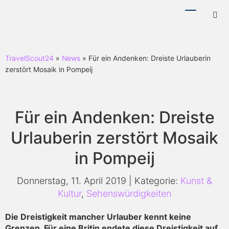
Menü
Hotl
ein-/ausb
ein-
TravelScout24
»
News
» Für ein Andenken: Dreiste Urlauberin
zerstört Mosaik in Pompeij
Für ein Andenken: Dreiste
Urlauberin zerstört Mosaik
in Pompeij
Donnerstag, 11. April 2019 | Kategorie:
Kunst &
Kultur
,
Sehenswürdigkeiten
Die Dreistigkeit mancher Urlauber kennt keine
Grenzen. Für eine Britin endete diese Dreistigkeit auf