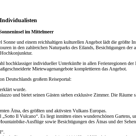
Individualisten
Sonneninsel im Mittelmeer
l Sonne und einem reichhaltigen kulturellen Angebot lädt die größte I
ouren in den zahlreichen Naturparks des Eilands, Besichtigungen der a
ng Hochkonjunktur.
hl hochklassiger individueller Unterkünfte in allen Ferienregionen de
maßgeschneiderte Mietewagenangebote komplettieren das Angebot.
von Deutschlands großem Reiseportal:
rklärt wurde.
Palazzo und bietet seinen Gästen sieben exklusive Zimmer. Die Räume s
ernten Ätna, des größten und aktivsten Vulkans Europas.
el „Sotto Il Vulcano“. Es liegt inmitten eines wunderschönen Gartens,
, Mountainbike-Ausflüge sowie Besichtigungen des Ätnas und der Sehens
l“.