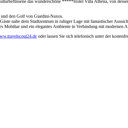
Kulturbeflissene das wunderschöne *****Hotel Villa Athena, von desse
a und den Golf von Giardini-Naxos.
äste nahe dem Stadtzentrum in ruhiger Lage mit fantastischer Aussich
ikes Mobiliar und ein elegantes Ambiente in Verbindung mit modernen 
ww.travelscout24.de
oder lassen Sie sich telefonisch unter der koste