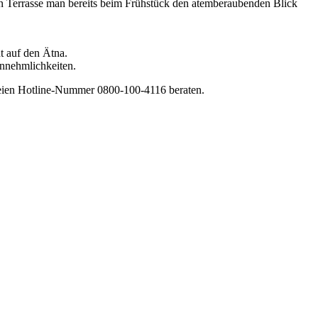
n Terrasse man bereits beim Frühstück den atemberaubenden Blick
t auf den Ätna.
Annehmlichkeiten.
nfreien Hotline-Nummer 0800-100-4116 beraten.