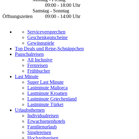
09:00 - 18:00 Uhr
Samstag - Sonntag
Öffnungszeiten
09:00 - 14:00 Uhr
Serviceversprechen
Geschenkgutscheine
Gewinnspiele
Top Deals und Reise-Schnäppchen
Pauschalreisen
All Inclusive
Fernreisen
Frühbucher
Last Minute
Super Last Minute
Lastminute Mallorca
Lastminute Kroatien
Lastminute Griechenland
Lastminute Türkei
Urlaubsthemen
Individualreisen
Erwachsenenhotels
Familienurlaub
Singlereisen
Hochzeitsreisen