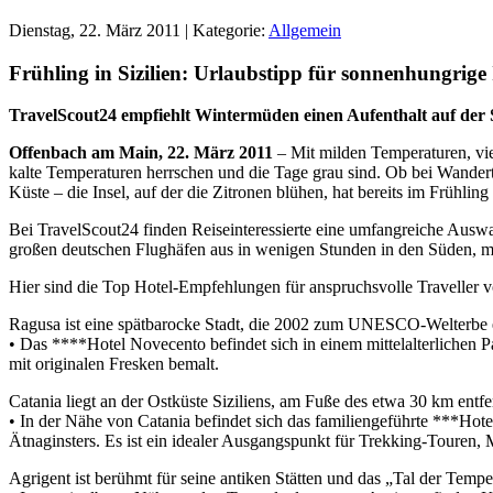
Dienstag, 22. März 2011 | Kategorie:
Allgemein
Frühling in Sizilien: Urlaubstipp für sonnenhungrige 
TravelScout24 empfiehlt Wintermüden einen Aufenthalt auf der 
Offenbach am Main, 22. März 2011
– Mit milden Temperaturen, vie
kalte Temperaturen herrschen und die Tage grau sind. Ob bei Wandert
Küste – die Insel, auf der die Zitronen blühen, hat bereits im Frühli
Bei TravelScout24 finden Reiseinteressierte eine umfangreiche Auswa
großen deutschen Flughäfen aus in wenigen Stunden in den Süden, 
Hier sind die Top Hotel-Empfehlungen für anspruchsvolle Traveller 
Ragusa ist eine spätbarocke Stadt, die 2002 zum UNESCO-Welterbe e
• Das ****Hotel Novecento befindet sich in einem mittelalterlichen 
mit originalen Fresken bemalt.
Catania liegt an der Ostküste Siziliens, am Fuße des etwa 30 km entf
• In der Nähe von Catania befindet sich das familiengeführte ***Hot
Ätnaginsters. Es ist ein idealer Ausgangspunkt für Trekking-Touren
Agrigent ist berühmt für seine antiken Stätten und das „Tal der Tempe