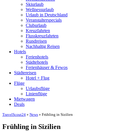
Skiurlaub
Wellnessurlaub
Urlaub in Deutschland
Veranstalterspecials
Cluburlaub
Kreuzfahrten
Flusskreuzfahrten
Rundreisen
Nachhaltig Reisen
Hotels
Ferienhotels
Städtehotels
Ferienhäuser & Fewos
Städtereisen
Hotel + Flug
Flüge
Urlaubsflüge
Linienflüge
Mietwagen
Deals
TravelScout24
»
News
» Frühling in Sizilien
Frühling in Sizilien