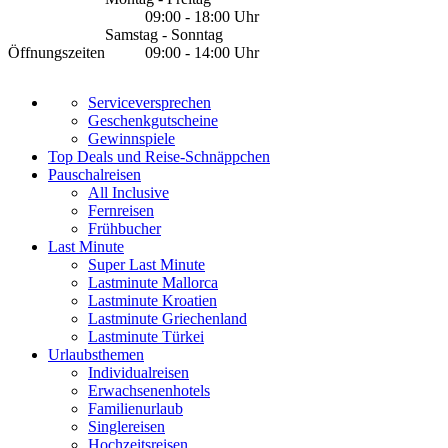
09:00 - 18:00 Uhr
Samstag - Sonntag
Öffnungszeiten
09:00 - 14:00 Uhr
Serviceversprechen
Geschenkgutscheine
Gewinnspiele
Top Deals und Reise-Schnäppchen
Pauschalreisen
All Inclusive
Fernreisen
Frühbucher
Last Minute
Super Last Minute
Lastminute Mallorca
Lastminute Kroatien
Lastminute Griechenland
Lastminute Türkei
Urlaubsthemen
Individualreisen
Erwachsenenhotels
Familienurlaub
Singlereisen
Hochzeitsreisen