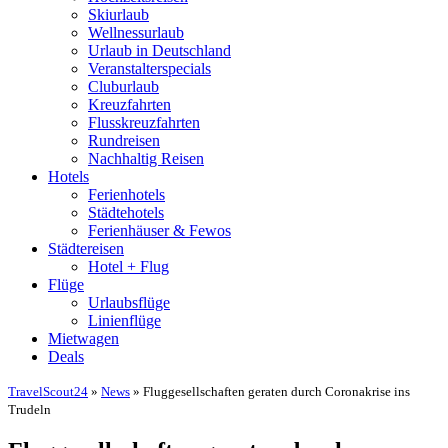
Skiurlaub
Wellnessurlaub
Urlaub in Deutschland
Veranstalterspecials
Cluburlaub
Kreuzfahrten
Flusskreuzfahrten
Rundreisen
Nachhaltig Reisen
Hotels
Ferienhotels
Städtehotels
Ferienhäuser & Fewos
Städtereisen
Hotel + Flug
Flüge
Urlaubsflüge
Linienflüge
Mietwagen
Deals
TravelScout24
»
News
» Fluggesellschaften geraten durch Coronakrise ins
Trudeln