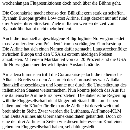
wochenlangen Flugrestriktionen doch noch über die Bühne geht.
Die Coronakrise macht ebenso den Billigfliegern stark zu schaffen.
Ryanair, Europas größte Low-cost Airline, fliegt derzeit nur auf rund
drei Viertel ihrer Strecken. Ziele in Italien werden derzeit von
Ryanair überhaupt nicht mehr bedient.
Auch die finanziell angeschlagene Billigfluglinie Norwegian leidet
massiv unter dem von Präsident Trump verhängten Einreisestopp.
Die Airline hat sich einen Namen dafür gemacht, Langstreckenflüge
zwischen Europa und den USA zu extrem niedrigen Preisen
anzubieten. Mit einem Marktanteil von ca. 20 Prozent sind die USA
für Norwegian einer der wichtigsten Auslandsmärkte.
Am allerschlimmsten trifft die Coronakrise jedoch die italienische
Alitalia. Bereits vor dem Ausbruch des Coronavirus war Alitalia
finanziell angeschlagen und konnte nur durch die Unterstützung des
italienischen Staates weitermachen. Nun könnte jedoch das Aus für
die italienische Airline kurz bevorstehen. Die italienische Regierung
will die Fluggesellschaft nicht länger mit Staatshilfen am Leben
halten und ein Käufer für die marode Airline ist derzeit weit und
breit nicht in Sicht. Zwar werden die Lufthansa, AirFrance-KLM
und Delta Airlines als Übernahmekandidaten gehandelt. Doch ob
eine der drei Airlines in Zeiten wie diesen Interesse am Kauf einer
gebeulten Fluggesellschaft haben, sei dahingestellt.