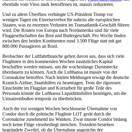
ebenfalls vom Virus stark betroffenen ist, massiv reduzieren.
Und zu allem Überfluss verhängte US-Präsident Trump vor
wenigen Tagen ein Einreiseverbot für nahezu alle europäischen
Staaten, was zu enormen Verlusten im Transatlantik-Geschäft führen
wird. Die Routen von Europa nach Nordamerika sind für viele
Fluggesellschaften das Brot und Buttergeschäft. Pro Woche finden
zwischen den beiden Kontinenten rund 3.500 Flüge statt mit gut
800.000 Passagieren an Bord.
Beobachter der Luftfahrtbranche gehen davon aus, dass sich viele
Fluglinien in den kommenden Wochen zusätzliches Kapital
beschaffen werden müssen, um die wochenlange Durststrecke
überdauern zu können. Auch die Lufthansa ist massiv von der
Coronakrise betroffen. Nach letzten Meldungen erwägt die deutsche
Kranich-Airline, Staatshilfen zu beantragen. Trotz der rigorosen
Einschnitte im Flugplan und Kurzarbeit für große Teile des
Personals könnte die Lufthansa Liquiditätshilfen benötigen, um die
Umsatzeinbußen temporär zu überbrücken.
Auch die vor wenigen Wochen beschlossene Übernahme von
Condor durch die polnische Fluglinie LOT gerät durch die
Coronakrise zunehmend ins Wanken. Zwar musste Condor bislang
noch keine Flüge virusbedingt streichen. Trotzdem bestehen
begründete Zweifel, ob die Übernahme angesichts der