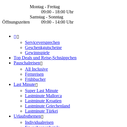
Montag - Freitag
09:00 - 18:00 Uhr
Samstag - Sonntag
Öffnungszeiten
09:00 - 14:00 Uhr
Serviceversprechen
Geschenkgutscheine
Gewinnspiele
Top Deals und Reise-Schnäppchen
Pauschalreisen
All Inclusive
Fernreisen
Frühbucher
Last Minute
Super Last Minute
Lastminute Mallorca
Lastminute Kroatien
Lastminute Griechenland
Lastminute Türkei
Urlaubsthemen
Individualreisen