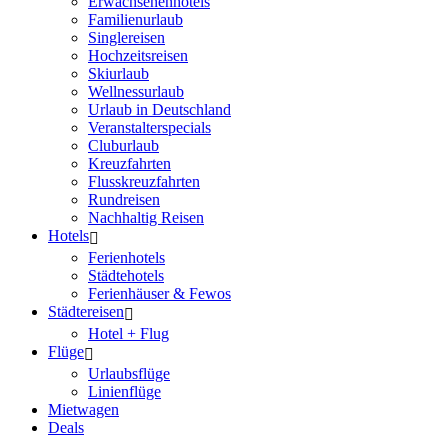
Erwachsenenhotels
Familienurlaub
Singlereisen
Hochzeitsreisen
Skiurlaub
Wellnessurlaub
Urlaub in Deutschland
Veranstalterspecials
Cluburlaub
Kreuzfahrten
Flusskreuzfahrten
Rundreisen
Nachhaltig Reisen
Hotels
Ferienhotels
Städtehotels
Ferienhäuser & Fewos
Städtereisen
Hotel + Flug
Flüge
Urlaubsflüge
Linienflüge
Mietwagen
Deals