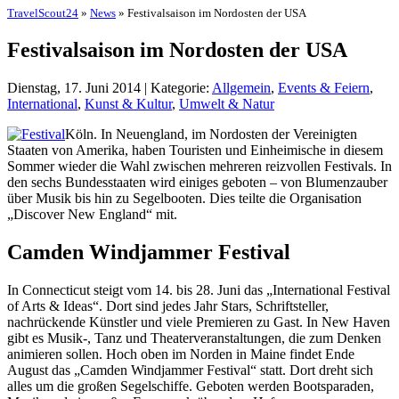
TravelScout24
»
News
» Festivalsaison im Nordosten der USA
Festivalsaison im Nordosten der USA
Dienstag, 17. Juni 2014 | Kategorie:
Allgemein
,
Events & Feiern
,
International
,
Kunst & Kultur
,
Umwelt & Natur
Köln. In Neuengland, im Nordosten der Vereinigten
Staaten von Amerika, haben Touristen und Einheimische in diesem
Sommer wieder die Wahl zwischen mehreren reizvollen Festivals. In
den sechs Bundesstaaten wird einiges geboten – von Blumenzauber
über Musik bis hin zu Segelbooten. Dies teilte die Organisation
„Discover New England“ mit.
Camden Windjammer Festival
In Connecticut steigt vom 14. bis 28. Juni das „International Festival
of Arts & Ideas“. Dort sind jedes Jahr Stars, Schriftsteller,
nachrückende Künstler und viele Premieren zu Gast. In New Haven
gibt es Musik-, Tanz und Theaterveranstaltungen, die zum Denken
animieren sollen. Hoch oben im Norden in Maine findet Ende
August das „Camden Windjammer Festival“ statt. Dort dreht sich
alles um die großen Segelschiffe. Geboten werden Bootsparaden,