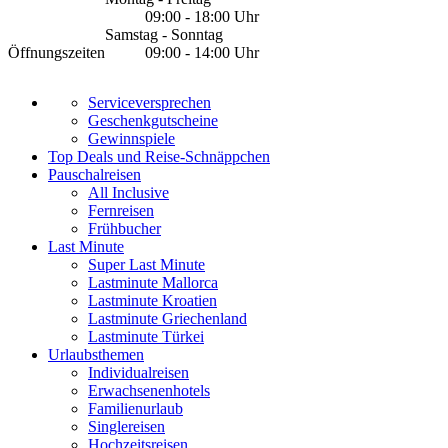
09:00 - 18:00 Uhr
Samstag - Sonntag
Öffnungszeiten
09:00 - 14:00 Uhr
Serviceversprechen
Geschenkgutscheine
Gewinnspiele
Top Deals und Reise-Schnäppchen
Pauschalreisen
All Inclusive
Fernreisen
Frühbucher
Last Minute
Super Last Minute
Lastminute Mallorca
Lastminute Kroatien
Lastminute Griechenland
Lastminute Türkei
Urlaubsthemen
Individualreisen
Erwachsenenhotels
Familienurlaub
Singlereisen
Hochzeitsreisen