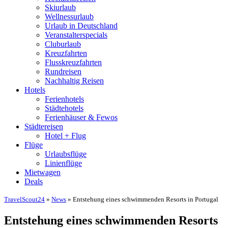
Skiurlaub
Wellnessurlaub
Urlaub in Deutschland
Veranstalterspecials
Cluburlaub
Kreuzfahrten
Flusskreuzfahrten
Rundreisen
Nachhaltig Reisen
Hotels
Ferienhotels
Städtehotels
Ferienhäuser & Fewos
Städtereisen
Hotel + Flug
Flüge
Urlaubsflüge
Linienflüge
Mietwagen
Deals
TravelScout24
»
News
» Entstehung eines schwimmenden Resorts in Portugal
Entstehung eines schwimmenden Resorts