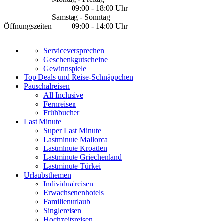
09:00 - 18:00 Uhr
Samstag - Sonntag
Öffnungszeiten
09:00 - 14:00 Uhr
Serviceversprechen
Geschenkgutscheine
Gewinnspiele
Top Deals und Reise-Schnäppchen
Pauschalreisen
All Inclusive
Fernreisen
Frühbucher
Last Minute
Super Last Minute
Lastminute Mallorca
Lastminute Kroatien
Lastminute Griechenland
Lastminute Türkei
Urlaubsthemen
Individualreisen
Erwachsenenhotels
Familienurlaub
Singlereisen
Hochzeitsreisen