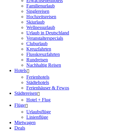
Erwachsenenhotels
Familienurlaub
Singlereisen
Hochzeitsreisen
Skiurlaub
Wellnessurlaub
Urlaub in Deutschland
Veranstalterspecials
Cluburlaub
Kreuzfahrten
Flusskreuzfahrten
Rundreisen
Nachhaltig Reisen
Hotels
Ferienhotels
Städtehotels
Ferienhäuser & Fewos
Städtereisen
Hotel + Flug
Flüge
Urlaubsflüge
Linienflüge
Mietwagen
Deals