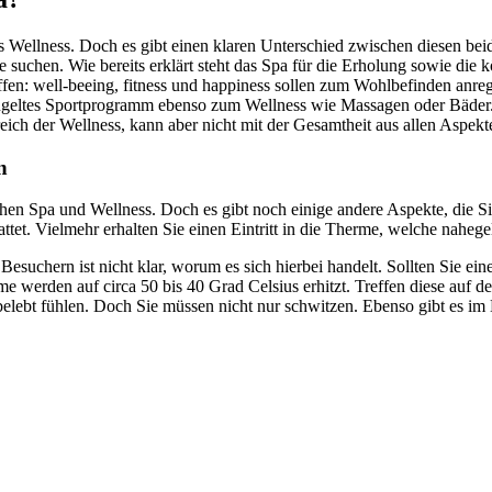
s Wellness. Doch es gibt einen klaren Unterschied zwischen diesen bei
 suchen. Wie bereits erklärt steht das Spa für die Erholung sowie die 
ffen: well-beeing, fitness und happiness sollen zum Wohlbefinden anreg
eklügeltes Sportprogramm ebenso zum Wellness wie Massagen oder Bäder
eich der Wellness, kann aber nicht mit der Gesamtheit aus allen Aspekt
n
en Spa und Wellness. Doch es gibt noch einige andere Aspekte, die S
tet. Vielmehr erhalten Sie einen Eintritt in die Therme, welche nahege
esuchern ist nicht klar, worum es sich hierbei handelt. Sollten Sie ei
me werden auf circa 50 bis 40 Grad Celsius erhitzt. Treffen diese auf
elebt fühlen. Doch Sie müssen nicht nur schwitzen. Ebenso gibt es 