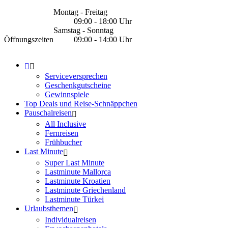
Montag - Freitag
09:00 - 18:00 Uhr
Samstag - Sonntag
Öffnungszeiten
09:00 - 14:00 Uhr
Serviceversprechen
Geschenkgutscheine
Gewinnspiele
Top Deals und Reise-Schnäppchen
Pauschalreisen
All Inclusive
Fernreisen
Frühbucher
Last Minute
Super Last Minute
Lastminute Mallorca
Lastminute Kroatien
Lastminute Griechenland
Lastminute Türkei
Urlaubsthemen
Individualreisen