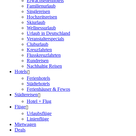
Erwachsenenhotels
Familienurlaub
Singlereisen
Hochzeitsreisen
Skiurlaub
Wellnessurlaub
Urlaub in Deutschland
Veranstalterspecials
Cluburlaub
Kreuzfahrten
Flusskreuzfahrten
Rundreisen
Nachhaltig Reisen
Hotels
Ferienhotels
Städtehotels
Ferienhäuser & Fewos
Städtereisen
Hotel + Flug
Flüge
Urlaubsflüge
Linienflüge
Mietwagen
Deals