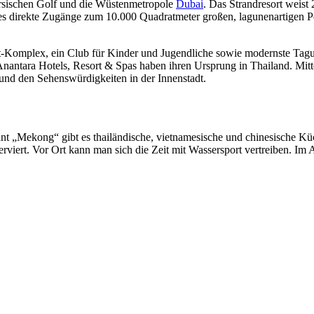
persischen Golf und die Wüstenmetropole
Dubai
. Das Strandresort weis
t es direkte Zugänge zum 10.000 Quadratmeter großen, lagunenartigen P
-Komplex, ein Club für Kinder und Jugendliche sowie modernste Tagung
antara Hotels, Resort & Spas haben ihren Ursprung in Thailand. Mitt
 und den Sehenswürdigkeiten in der Innenstadt.
t „Mekong“ gibt es thailändische, vietnamesische und chinesische Küc
viert. Vor Ort kann man sich die Zeit mit Wassersport vertreiben. Im