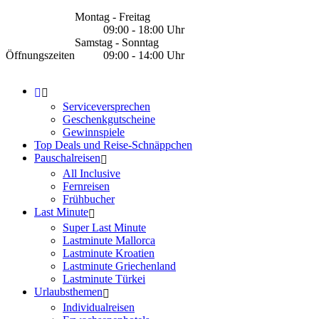
Montag - Freitag
09:00 - 18:00 Uhr
Samstag - Sonntag
Öffnungszeiten
09:00 - 14:00 Uhr
Serviceversprechen
Geschenkgutscheine
Gewinnspiele
Top Deals und Reise-Schnäppchen
Pauschalreisen
All Inclusive
Fernreisen
Frühbucher
Last Minute
Super Last Minute
Lastminute Mallorca
Lastminute Kroatien
Lastminute Griechenland
Lastminute Türkei
Urlaubsthemen
Individualreisen