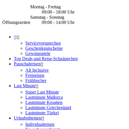
Montag - Freitag
09:00 - 18:00 Uhr
Samstag - Sonntag
Öffnungszeiten
09:00 - 14:00 Uhr
Serviceversprechen
Geschenkgutscheine
Gewinnspiele
Top Deals und Reise-Schnäppchen
Pauschalreisen
All Inclusive
Fernreisen
Frühbucher
Last Minute
Super Last Minute
Lastminute Mallorca
Lastminute Kroatien
Lastminute Griechenland
Lastminute Türkei
Urlaubsthemen
Individualreisen