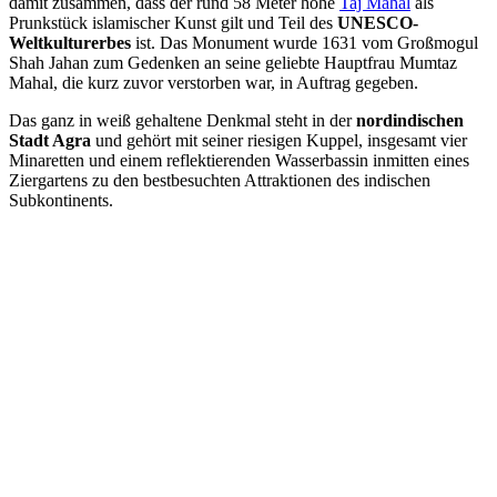
damit zusammen, dass der rund 58 Meter hohe
Taj Mahal
als
Prunkstück islamischer Kunst gilt und Teil des
UNESCO-
Weltkulturerbes
ist. Das Monument wurde 1631 vom Großmogul
Shah Jahan zum Gedenken an seine geliebte Hauptfrau Mumtaz
Mahal, die kurz zuvor verstorben war, in Auftrag gegeben.
Das ganz in weiß gehaltene Denkmal steht in der
nordindischen
Stadt Agra
und gehört mit seiner riesigen Kuppel, insgesamt vier
Minaretten und einem reflektierenden Wasserbassin inmitten eines
Ziergartens zu den bestbesuchten Attraktionen des indischen
Subkontinents.