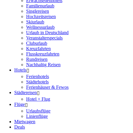
Erwachsenenhotels
Familienurlaub
Singlereisen
Hochzeitsreisen
Skiurlaub
Wellnessurlaub
Urlaub in Deutschland
Veranstalterspecials
Cluburlaub
Kreuzfahrten
Flusskreuzfahrten
Rundreisen
Nachhaltig Reisen
Hotels
Ferienhotels
Städtehotels
Ferienhäuser & Fewos
Städtereisen
Hotel + Flug
Flüge
Urlaubsflüge
Linienflüge
Mietwagen
Deals