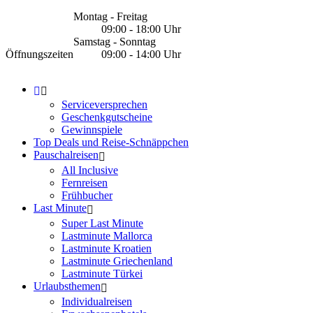
Montag - Freitag
09:00 - 18:00 Uhr
Samstag - Sonntag
Öffnungszeiten
09:00 - 14:00 Uhr
Serviceversprechen
Geschenkgutscheine
Gewinnspiele
Top Deals und Reise-Schnäppchen
Pauschalreisen
All Inclusive
Fernreisen
Frühbucher
Last Minute
Super Last Minute
Lastminute Mallorca
Lastminute Kroatien
Lastminute Griechenland
Lastminute Türkei
Urlaubsthemen
Individualreisen