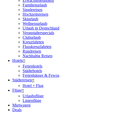
Erwachsenenhotels
Familienurlaub
Singlereisen
Hochzeitsreisen
Skiurlaub
Wellnessurlaub
Urlaub in Deutschland
Veranstalterspecials
Cluburlaub
Kreuzfahrten
Flusskreuzfahrten
Rundreisen
Nachhaltig Reisen
Hotels
Ferienhotels
Städtehotels
Ferienhäuser & Fewos
Städtereisen
Hotel + Flug
Flüge
Urlaubsflüge
Linienflüge
Mietwagen
Deals