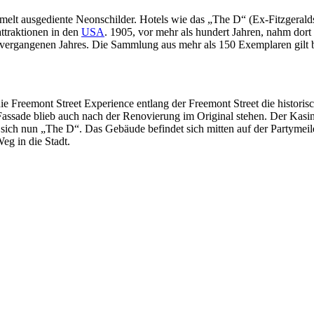
ammelt ausgediente Neonschilder. Hotels wie das „The D“ (Ex-Fitzgera
ttraktionen in den
USA
. 1905, vor mehr als hundert Jahren, nahm dort
gangenen Jahres. Die Sammlung aus mehr als 150 Exemplaren gilt bereit
h die Freemont Street Experience entlang der Freemont Street die histo
assade blieb auch nach der Renovierung im Original stehen. Der Kasino
 sich nun „The D“. Das Gebäude befindet sich mitten auf der Partymeil
eg in die Stadt.