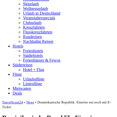
Skiurlaub
Wellnessurlaub
Urlaub in Deutschland
Veranstalterspecials
Cluburlaub
Kreuzfahrten
Flusskreuzfahrten
Rundreisen
Nachhaltig Reisen
Hotels
Ferienhotels
Städtehotels
Ferienhäuser & Fewos
Städtereisen
Hotel + Flug
Flüge
Urlaubsflüge
Linienflüge
Mietwagen
Deals
TravelScout24
»
News
» Dominikanische Republik: Einreise nur noch mit E-
Ticket