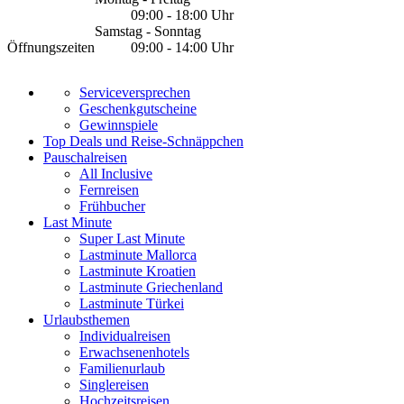
09:00 - 18:00 Uhr
Samstag - Sonntag
Öffnungszeiten
09:00 - 14:00 Uhr
Serviceversprechen
Geschenkgutscheine
Gewinnspiele
Top Deals und Reise-Schnäppchen
Pauschalreisen
All Inclusive
Fernreisen
Frühbucher
Last Minute
Super Last Minute
Lastminute Mallorca
Lastminute Kroatien
Lastminute Griechenland
Lastminute Türkei
Urlaubsthemen
Individualreisen
Erwachsenenhotels
Familienurlaub
Singlereisen
Hochzeitsreisen