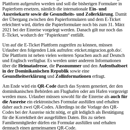
Plattform aufgerufen werden und soll die bisherigen Formulare in
Papierform ersetzen, nämlich die internationale
Ein- und
Ausreisekarte sowie die Gesundheits- und Zollerklärung
. Damit
der Übergang zwischen den Papierformularen und dem E-Ticket
erleichtert wird, dürfen die Papierformulare noch bis zum 31. März
2021 bei der Einreise vorgelegt werden. Danach gilt nur noch das
E-Ticket, wodurch der “Papierkram“ entfällt.
Um auf die E-Ticket Plattform zugreifen zu können, müssen
Urlauber den folgenden Link aufrufen: eticket.migracion.gob.do/.
Die Plattform ist neben vielen weiteren Sprachen auch auf Deutsch
und Englisch verfügbar. Es werden unter anderem Informationen
über die
Heimatadresse
, die
Passnummer
und den
Aufenthaltsort
in der Dominikanischen Republik
sowie eine
Gesundheitserklärung
und
Zollinformationen
erfragt.
Am Ende wird ein
QR-Code
durch das System generiert, der den
dominikanischen Behörden am Flughafen oder am Hafen vorgezeigt
werden muss. Urlauber müssen sowohl für die Einreise als
auch für
die Ausreise
ein elektronisches Formular ausfüllen und erhalten
daher auch zwei QR-Codes. Allerdings ist die Vorlage des QR-
Codes bei der Ausreise nicht nötig, er gilt lediglich als Bestätigung
für die Korrektheit der ausgefüllten Daten. Bis zu sieben
Familienmitglieder dürfen ein Formular ausfüllen und erhalten
demnach einen gemeinsamen QR-Code.