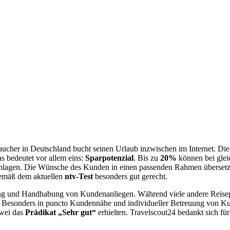
aucher in Deutschland bucht seinen Urlaub inzwischen im Internet. Die 
s bedeutet vor allem eins:
Sparpotenzial
. Bis zu
20%
können bei glei
rschlagen. Die Wünsche des Kunden in einen passenden Rahmen übersetz
mäß dem aktuellen
ntv-Test
besonders gut gerecht.
ung und Handhabung von Kundenanliegen. Während viele andere Reisep
or. Besonders in puncto Kundennähe und individueller Betreuung von K
zwei das
Prädikat „Sehr gut“
erhielten. Travelscout24 bedankt sich fü