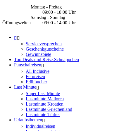
Montag - Freitag
09:00 - 18:00 Uhr
Samstag - Sonntag
Öffnungszeiten
09:00 - 14:00 Uhr
Serviceversprechen
Geschenkgutscheine
Gewinnspiele
Top Deals und Reise-Schnäppchen
Pauschalreisen
All Inclusive
Fernreisen
Frühbucher
Last Minute
Super Last Minute
Lastminute Mallorca
Lastminute Kroatien
Lastminute Griechenland
Lastminute Türkei
Urlaubsthemen
Individualreisen