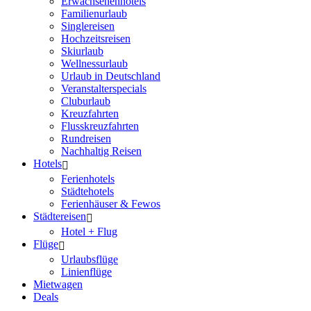
Erwachsenenhotels
Familienurlaub
Singlereisen
Hochzeitsreisen
Skiurlaub
Wellnessurlaub
Urlaub in Deutschland
Veranstalterspecials
Cluburlaub
Kreuzfahrten
Flusskreuzfahrten
Rundreisen
Nachhaltig Reisen
Hotels
Ferienhotels
Städtehotels
Ferienhäuser & Fewos
Städtereisen
Hotel + Flug
Flüge
Urlaubsflüge
Linienflüge
Mietwagen
Deals